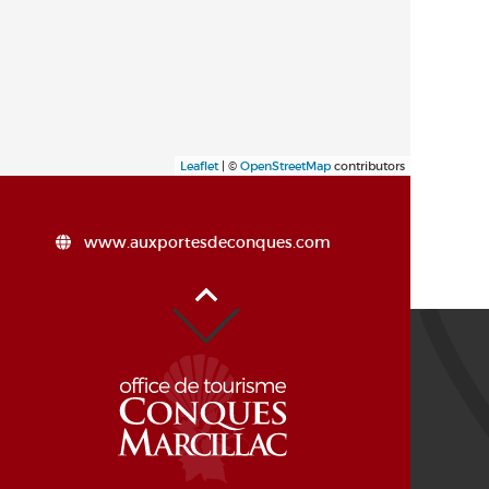
Leaflet
| ©
OpenStreetMap
contributors
www.auxportesdeconques.com
Alto de la página