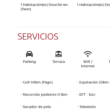
1 Habitación(es) Douche-wc
1 Habitación(es) 
(Twin)
SERVICIOS
Parking
Terraza
Wifi /
Internet
- Golf 30km (Pago)
- Equitación 22km 
- Recorrido pedestre 0.1km
- BTT - bici
- Secador de pelo
- Televisión