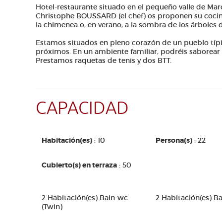
Hotel-restaurante situado en el pequeño valle de Mar
Christophe BOUSSARD (el chef) os proponen su cocina 
la chimenea o, en verano, a la sombra de los árboles d
Estamos situados en pleno corazón de un pueblo típi
próximos. En un ambiente familiar, podréis saborear
Prestamos raquetas de tenis y dos BTT.
CAPACIDAD
Habitación(es)
: 10
Persona(s)
: 22
Cubierto(s) en terraza
: 50
2 Habitación(es) Bain-wc
2 Habitación(es) B
(Twin)