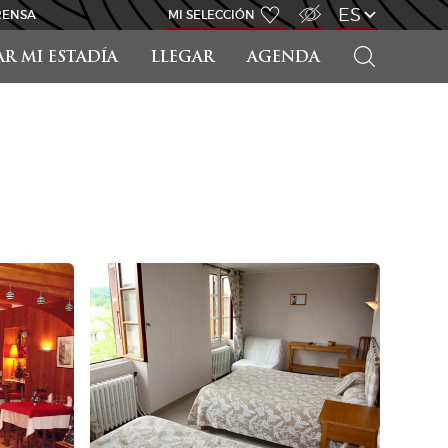
ACCESO PARA DISCAPACITADOS
ES
RENSA
MI SELECCIÓN
BUSCAR
AR MI ESTADÍA
LLEGAR
AGENDA