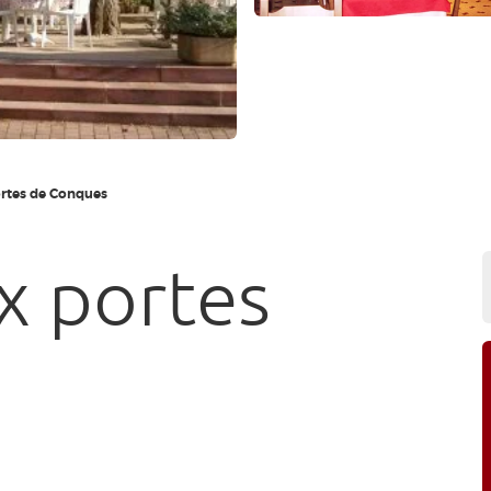
rtes de Conques
x portes