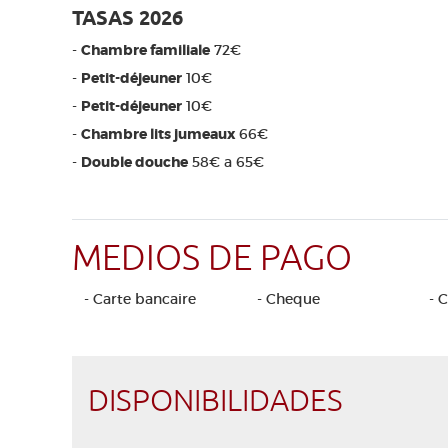
TASAS 2026
-
Chambre familiale
72€
-
Petit-déjeuner
10€
-
Petit-déjeuner
10€
-
Chambre lits jumeaux
66€
-
Double douche
58€ a 65€
MEDIOS DE PAGO
- Carte bancaire
- Cheque
- 
DISPONIBILIDADES