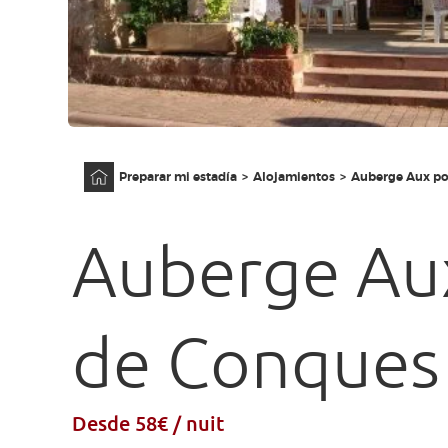
Página principal
Preparar mi estadía
Alojamientos
Auberge Aux po
Auberge Au
de Conques
Desde 58€ / nuit