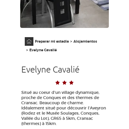
ACCESO PARA DISCAPACITADOS
ES
AVEYRON VIVRE VRAI
Página principal
Preparar mi estadía
Alojamientos
Evelyne Cavalié
Evelyne Cavalié
Situé au coeur d'un village dynamique,
proche de Conques et des thermes de
Cransac. Beaucoup de charme.
Idéalement situé pour découvrir l'Aveyron
(Rodez et le Musée Soulages, Conques,
Vallée du Lot), GR65 à 5km, Cransac
(thermes) à 15km.