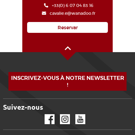
+33(0) 6 07 04 83 16
cavalie.e@wanadoo.fr
Reservar
Alto de la página
INSCRIVEZ-VOUS À NOTRE NEWSLETTER
!
Suivez-nous
Facebook
Instagram
YouTube