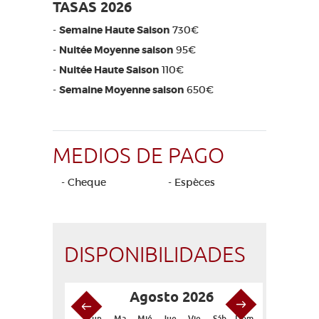
TASAS 2026
-
Semaine Haute Saison
730€
-
Nuitée Moyenne saison
95€
-
Nuitée Haute Saison
110€
-
Semaine Moyenne saison
650€
MEDIOS DE PAGO
- Cheque
- Espèces
DISPONIBILIDADES
Agosto 2026
S