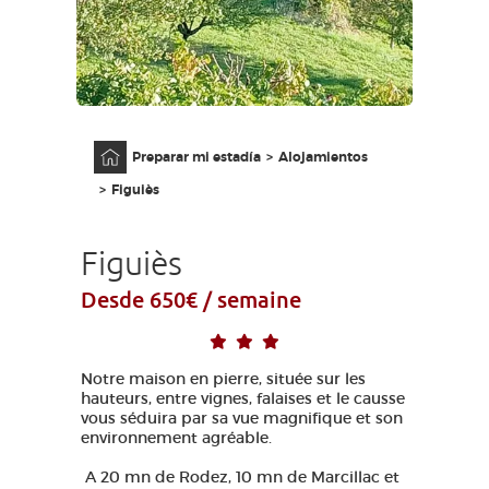
ACCESO PARA DISCAPACITADOS
ES
AVEYRON VIVRE VRAI
Página principal
Preparar mi estadía
Alojamientos
Figuiès
Figuiès
Desde 650€ / semaine
Notre maison en pierre, située sur les
hauteurs, entre vignes, falaises et le causse
vous séduira par sa vue magnifique et son
environnement agréable.
A 20 mn de Rodez, 10 mn de Marcillac et