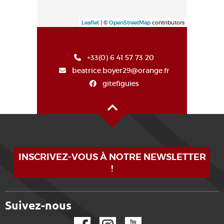
Leaflet
| ©
OpenStreetMap
contributors
+33(0) 6 41 57 73 20
beatrice.boyer29@orange.fr
gitefiguies
Alto de la página
INSCRIVEZ-VOUS À NOTRE NEWSLETTER
!
Suivez-nous
Facebook
Instagram
YouTube