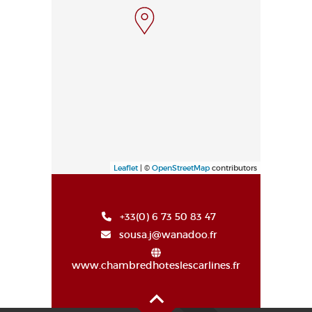
Leaflet
| ©
OpenStreetMap
contributors
+33(0) 6 73 50 83 47
sousa.j@wanadoo.fr
www.chambredhoteslescarlines.fr
Alto de la página