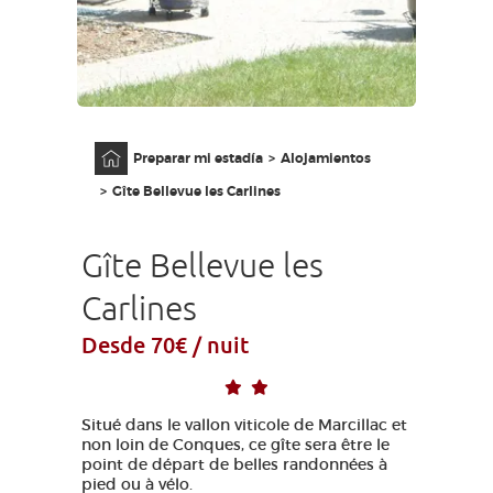
ACCESO PARA DISCAPACITADOS
ES
AVEYRON VIVRE VRAI
Página principal
Preparar mi estadía
Alojamientos
Gîte Bellevue les Carlines
Gîte Bellevue les
Carlines
Desde 70€ / nuit
Situé dans le vallon viticole de Marcillac et
non loin de Conques, ce gîte sera être le
point de départ de belles randonnées à
pied ou à vélo.