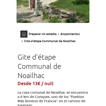
ACCESO PARA DISCAPACITADOS
ES
AVEYRON VIVRE VRAI
Página principal
Preparar mi estadía
Alojamientos
Gite d'étape Communal de Noailhac
Gite d'étape
Communal de
Noailhac
Desde 13€ / nuit
La casa comunal de Noailhac se encuentra
a 8 km de Conques, uno de los "Pueblos
Más Bonitos de Francia", en el camino de
Santiago.