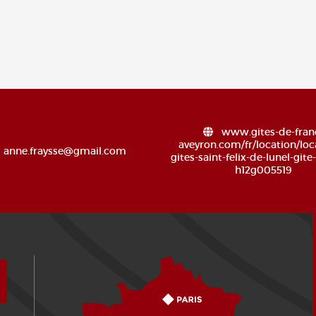
www.gites-de-fran
aveyron.com/fr/location/loc
anne.fraysse@gmail.com
gites-saint-felix-de-lunel-gite-
h12g005519
¿Cómo llegar?