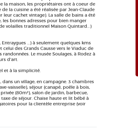
la maison, les propriétaires ont à coeur de
tie de la cuisine a été réalisée par Jean-Claude
 leur cachet vintage). La salle de bains a été
ole, les bonnes adresses pour bien manger
e volailles traditionnel Maison Quintard…)
g, Entraygues ...) à seulement quelques kms
t celui des Grands Causse vers le Viaduc de
es randonnées. Le musée Soulages, à Rodez à
rs d'art.
 et à la simplicité.
ux, dans un village, en campagne. 3 chambres
 (lave-vaisselle), séjour (canapé, poêle à bois,
 privée (80m²), salon de jardin, barbecue,
, taxe de séjour. Chaise haute et lit bébé à
toires pour la clientèle entreprise (voir