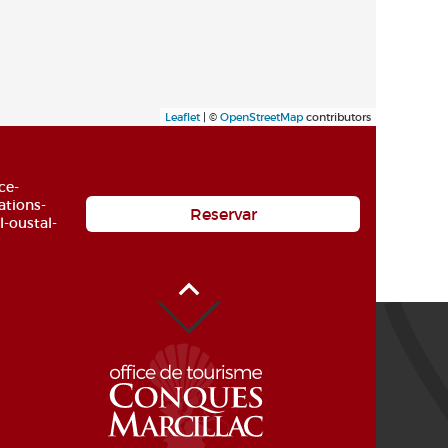
Leaflet
| ©
OpenStreetMap
contributors
ce-
ations-
Reservar
l-oustal-
Alto de la página