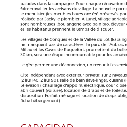
balades dans la campagne. Pour chaque rénovation de 
faire travailler les artisans du village. La nouvelle par
le menuisier (les meubles hauts ont été préservés pour
réalisée par Jacky le plombier. A Lunel, village agric
sont nombreuses (boulangerie avec pain bio, éleveur d
et les habitants prennent le temps de discuter.
Les villages de Conques et de la Vallée du Lot (Estain
ne manquent pas de caractères. Le parc de l'Aubrac e
Millau et les Caves de Roquefort, promettent de bell
30km, sera une étape incontournable pour les amateu
Le gîte permet une déconnexion, un retour à l'essentiel
Gîte indépendant avec extérieur privatif, sur 2 nivea
(2 lits 140, 2 lits 90), salle de bain (lave-linge), cuisine
télévision), chauffage d'appoint électrique, cour close
abri couvert (voiture), location de draps et de toilette
disposition. Forfait ménage et location de draps obliga
fiche hébergement).