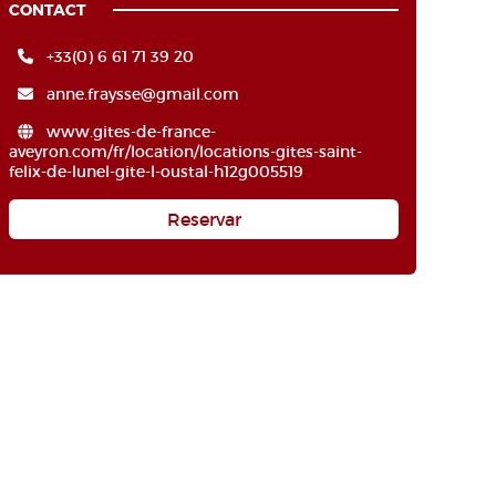
CONTACT
+33(0) 6 61 71 39 20
anne.fraysse@gmail.com
www.gites-de-france-
aveyron.com/fr/location/locations-gites-saint-
felix-de-lunel-gite-l-oustal-h12g005519
Reservar