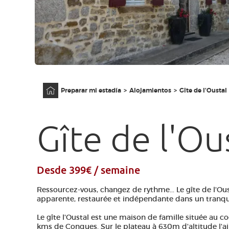
Página principal
Preparar mi estadía
Alojamientos
Gîte de l'Oustal
Gîte de l'Ou
Desde 399€ / semaine
Ressourcez-vous, changez de rythme... Le gîte de l'Ous
apparente, restaurée et indépendante dans un tranqui
Le gîte l'Oustal est une maison de famille située au co
kms de Conques. Sur le plateau à 630m d'altitude l'air