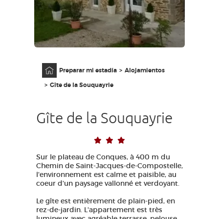
ACCESO PARA DISCAPACITADOS
ES
AVEYRON VIVRE VRAI
Página principal
Preparar mi estadía
Alojamientos
Gîte de la Souquayrie
Gîte de la Souquayrie
Sur le plateau de Conques, à 400 m du
Chemin de Saint-Jacques-de-Compostelle,
l'environnement est calme et paisible, au
coeur d'un paysage vallonné et verdoyant.
Le gîte est entièrement de plain-pied, en
rez-de-jardin. L'appartement est très
lumineux avec agréable terrasse, pelouse,