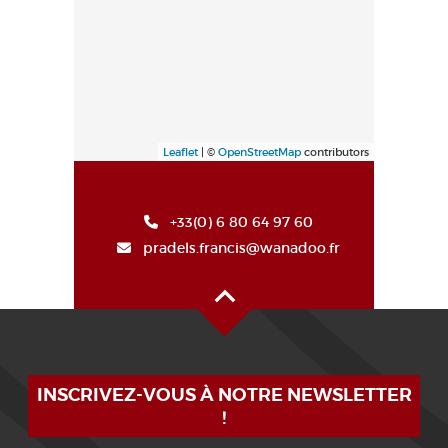
Leaflet
| ©
OpenStreetMap
contributors
+33(0) 6 80 64 97 60
pradels.francis@wanadoo.fr
Alto de la página
INSCRIVEZ-VOUS À NOTRE NEWSLETTER
!