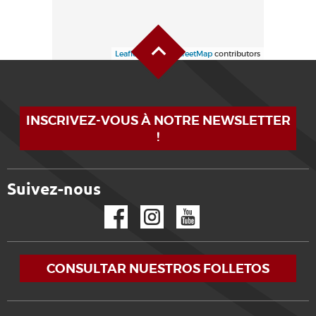
Alto de la página
Leaflet
| ©
OpenStreetMap
contributors
INSCRIVEZ-VOUS À NOTRE NEWSLETTER
!
Suivez-nous
Facebook
Instagram
YouTube
CONSULTAR NUESTROS FOLLETOS