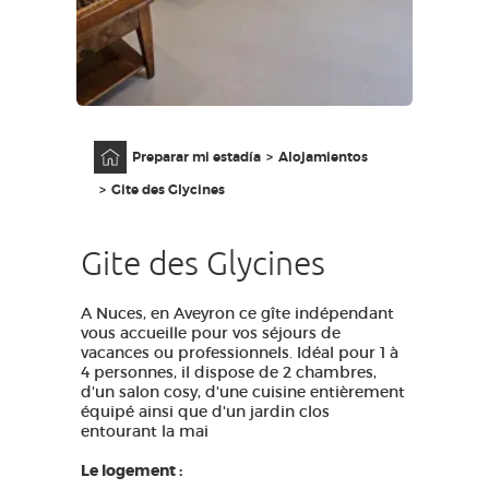
ACCESO PARA DISCAPACITADOS
ES
AVEYRON VIVRE VRAI
Página principal
Preparar mi estadía
Alojamientos
Gite des Glycines
Gite des Glycines
A Nuces, en Aveyron ce gîte indépendant
vous accueille pour vos séjours de
vacances ou professionnels. Idéal pour 1 à
4 personnes, il dispose de 2 chambres,
d'un salon cosy, d'une cuisine entièrement
équipé ainsi que d'un jardin clos
entourant la mai
Le logement :