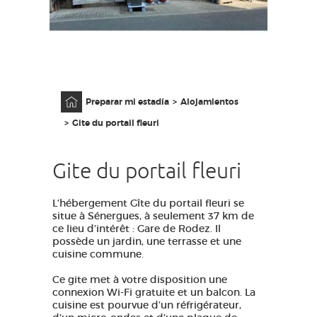
ACCESO PARA DISCAPACITADOS
ES
AVEYRON VIVRE VRAI
Página principal
Preparar mi estadía
Alojamientos
Gite du portail fleuri
Gite du portail fleuri
L’hébergement Gîte du portail fleuri se
situe à Sénergues, à seulement 37 km de
ce lieu d’intérêt : Gare de Rodez. Il
possède un jardin, une terrasse et une
cuisine commune.
Ce gite met à votre disposition une
connexion Wi-Fi gratuite et un balcon. La
cuisine est pourvue d’un réfrigérateur,