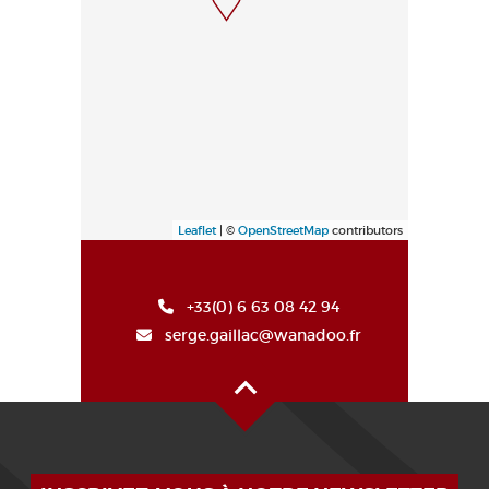
Leaflet
| ©
OpenStreetMap
contributors
+33(0) 6 63 08 42 94
serge.gaillac@wanadoo.fr
Alto de la página