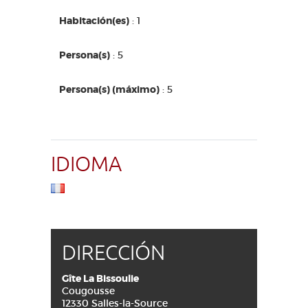
ACCESO PARA DISCAPACITADOS
ES
Habitación(es)
: 1
AVEYRON VIVRE VRAI
Persona(s)
: 5
Persona(s) (máximo)
: 5
IDIOMA
DIRECCIÓN
Gîte La Bissoulie
Cougousse
12330 Salles-la-Source