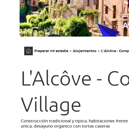
Página principal
Preparar mi estadía
Alojamientos
L'Alcôve - Conq
L'Alcôve - 
Village
Construcción tradicional y tipica, habitaciones frente
unica, desayuno organico con tortas caseras