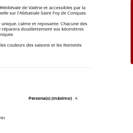
édiévale de Valérie et accessibles par la
elle sur l'Abbatiale Saint Foy de Conques.
 unique, calme et reposante. Chacune des
ie réparera douillettement vos kilomètres
onques.
es couleurs des saisons et les festivités
Persona(s) (máximo)
: 4
win