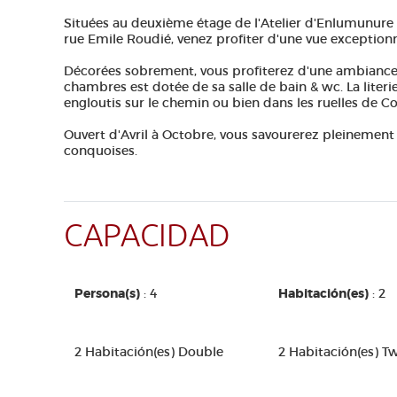
Situées au deuxième étage de l'Atelier d'Enlumunure M
rue Emile Roudié, venez profiter d'une vue exceptionn
Décorées sobrement, vous profiterez d'une ambiance
chambres est dotée de sa salle de bain & wc. La liter
engloutis sur le chemin ou bien dans les ruelles de C
Ouvert d'Avril à Octobre, vous savourerez pleinement l
conquoises.
CAPACIDAD
Persona(s)
: 4
Habitación(es)
: 2
2 Habitación(es) Double
2 Habitación(es) T