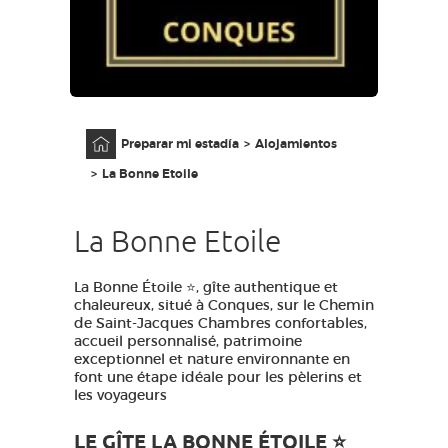
ACCESO PARA DISCAPACITADOS
ES
AVEYRON VIVRE VRAI
Página principal
Preparar mi estadía
Alojamientos
La Bonne Etoile
La Bonne Etoile
La Bonne Étoile ⭐, gîte authentique et
chaleureux, situé à Conques, sur le Chemin
de Saint-Jacques Chambres confortables,
accueil personnalisé, patrimoine
exceptionnel et nature environnante en
font une étape idéale pour les pèlerins et
les voyageurs
LE GÎTE LA BONNE ÉTOILE ⭐️