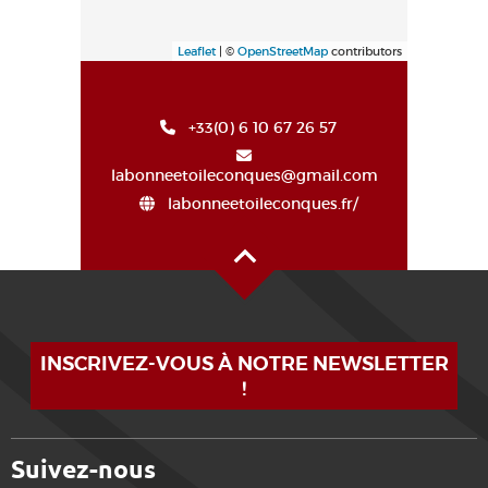
Leaflet
| ©
OpenStreetMap
contributors
+33(0) 6 10 67 26 57
labonneetoileconques@gmail.com
labonneetoileconques.fr/
Alto de la página
INSCRIVEZ-VOUS À NOTRE NEWSLETTER
!
Suivez-nous