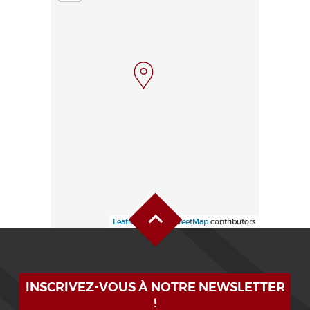
Alto de la página
Leaflet
| ©
OpenStreetMap
contributors
INSCRIVEZ-VOUS À NOTRE NEWSLETTER
!