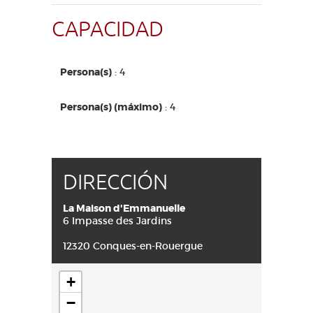
ACCESO PARA DISCAPACITADOS
ES
CAPACIDAD
AVEYRON VIVRE VRAI
Persona(s)
: 4
Persona(s) (máximo)
: 4
DIRECCIÓN
La Maison d'Emmanuelle
6 Impasse des Jardins
12320 Conques-en-Rouergue
+
−