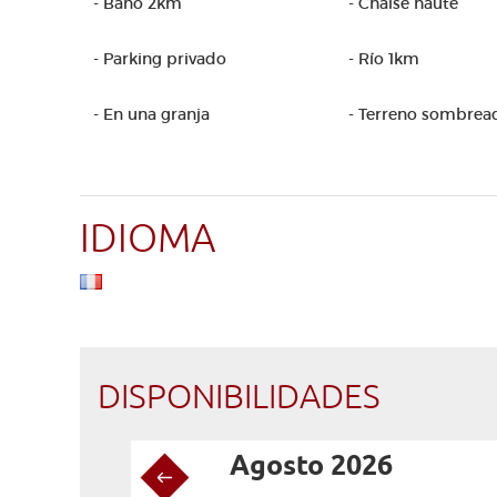
- Baño 2km
- Chaise haute
- Parking privado
- Río 1km
- En una granja
- Terreno sombrea
IDIOMA
DISPONIBILIDADES
Agosto 2026