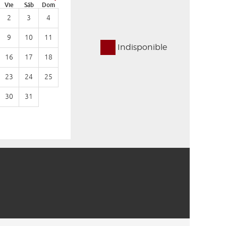
Vie
Sáb
Dom
Lun
Ma
Mié
Jue
Vie
Sáb
Dom
2
3
4
1
9
10
11
2
3
4
5
6
7
8
Indisponible
16
17
18
9
10
11
12
13
14
15
23
24
25
16
17
18
19
20
21
22
30
31
23
24
25
26
27
28
29
30