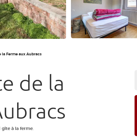
e la Ferme aux Aubracs
e de la
Aubracs
gîte à la ferme.