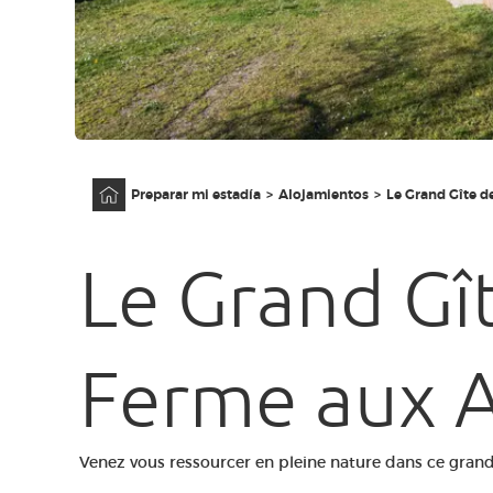
Página principal
Preparar mi estadía
Alojamientos
Le Grand Gîte d
Le Grand Gît
Ferme aux 
Venez vous ressourcer en pleine nature dans ce grand 