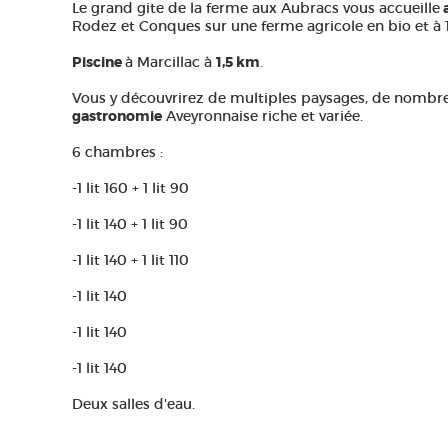
Le grand gite de la ferme aux Aubracs vous accueille
a
Rodez et Conques sur une ferme agricole en bio et à
Piscine
à Marcillac à
1,5 km
.
Vous y découvrirez de multiples paysages, de nomb
gastronomie
Aveyronnaise riche et variée.
6 chambres :
-1 lit 160 + 1 lit 90
-1 lit 140 + 1 lit 90
-1 lit 140 + 1 lit 110
-1 lit 140
-1 lit 140
-1 lit 140
Deux salles d'eau.