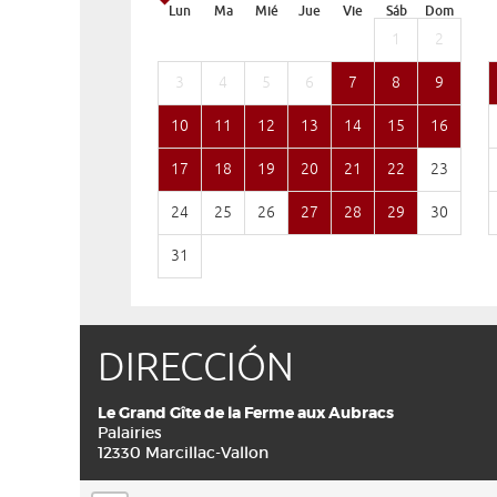
Lun
Ma
Mié
Jue
Vie
Sáb
Dom
1
2
3
4
5
6
7
8
9
10
11
12
13
14
15
16
17
18
19
20
21
22
23
24
25
26
27
28
29
30
31
DIRECCIÓN
Le Grand Gîte de la Ferme aux Aubracs
Palairies
12330 Marcillac-Vallon