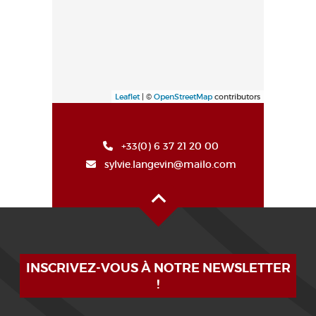
Leaflet
| ©
OpenStreetMap
contributors
+33(0) 6 37 21 20 00
sylvie.langevin@mailo.com
Alto de la página
INSCRIVEZ-VOUS À NOTRE NEWSLETTER
!