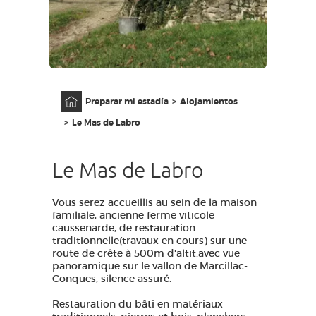
ACCESO PARA DISCAPACITADOS
ES
AVEYRON VIVRE VRAI
Página principal
Preparar mi estadía
Alojamientos
Le Mas de Labro
Le Mas de Labro
Vous serez accueillis au sein de la maison
familiale, ancienne ferme viticole
caussenarde, de restauration
traditionnelle(travaux en cours) sur une
route de crête à 500m d'altit.avec vue
panoramique sur le vallon de Marcillac-
Conques, silence assuré.
Restauration du bâti en matériaux