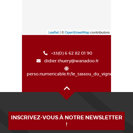
Leaflet
| ©
OpenStreetMap
contributors
+33(0) 6 62 82 01 90
didier.thuery@wanadoo.fr
perso.numericable.fr/le_tassou_du_vigneron/
Alto de la página
INSCRIVEZ-VOUS À NOTRE NEWSLETTER
!