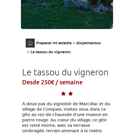
ACCESO PARA DISCAPACITADOS
ES
AVEYRON VIVRE VRAI
Página principal
Preparar mi estadía
Alojamientos
Le tassou du vigneron
Le tassou du vigneron
Desde 250€ / semaine
A deux pas du vignoble de Marcillac et du
village de Conques, invitez-vous dans ce
gîte au rez-de-chaussée d'une maison en
pierre rouge. Au coeur du village, ce gîte
est resté intime, avec sa terrasse
ombragée, terrain attenant à la rivière.