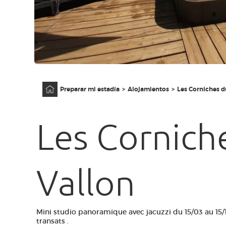
Página principal
Preparar mi estadía
Alojamientos
Les Corniches d
Les Cornich
Vallon
Mini studio panoramique avec jacuzzi du 15/03 au 15/
transats .