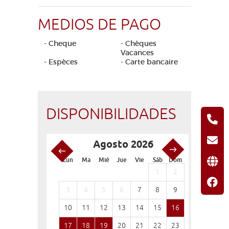
MEDIOS DE PAGO
- Cheque
- Chèques
Vacances
- Espèces
- Carte bancaire
DISPONIBILIDADES
Agosto 2026
S
Lun
Ma
Mié
Jue
Vie
Sáb
Dom
Lun
Ma
1
2
1
3
4
5
6
7
8
9
7
8
10
11
12
13
14
15
16
14
15
17
18
19
20
21
22
23
21
22