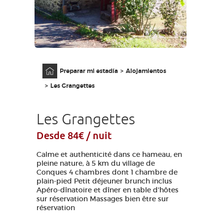
ACCESO PARA DISCAPACITADOS
ES
AVEYRON VIVRE VRAI
Página principal
Preparar mi estadía
Alojamientos
Les Grangettes
Les Grangettes
Desde 84€ / nuit
Calme et authenticité dans ce hameau, en
pleine nature, à 5 km du village de
Conques 4 chambres dont 1 chambre de
plain-pied Petit déjeuner brunch inclus
Apéro-dînatoire et dîner en table d'hôtes
sur réservation Massages bien être sur
réservation