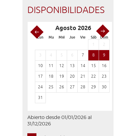
DISPONIBILIDADES
Agosto 2026
S
Lun
Ma
Mié
Jue
Vie
Sáb
Dom
Lun
Ma
1
2
1
3
4
5
6
7
8
9
7
8
10
11
12
13
14
15
16
14
15
17
18
19
20
21
22
23
21
22
24
25
26
27
28
29
30
28
29
31
Abierto desde 01/01/2026 al
31/12/2026