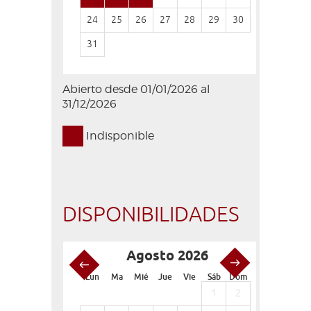
24
25
26
27
28
29
30
28
29
31
Abierto desde 01/01/2026 al
31/12/2026
Indisponible
DISPONIBILIDADES
Agosto 2026
S
Lun
Ma
Mié
Jue
Vie
Sáb
Dom
Lun
Ma
1
2
1