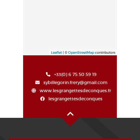
Leaflet
| ©
OpenStreetMap
contributors
+33(0) 6 75 50 59 19
sybillegorin.frery@gmail.com
www.lesgrangettesdeconques.fr
lesgrangettesdeconques
Alto de la página