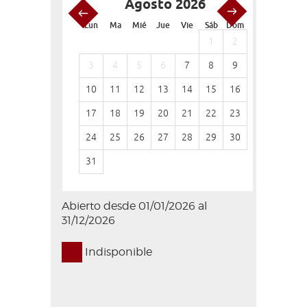
Agosto 2026
S
Lun
Ma
Mié
Jue
Vie
Sáb
Dom
Lun
Ma
1
2
1
3
4
5
6
7
8
9
7
8
10
11
12
13
14
15
16
14
15
17
18
19
20
21
22
23
21
22
24
25
26
27
28
29
30
28
29
31
Abierto desde 01/01/2026 al
31/12/2026
Indisponible