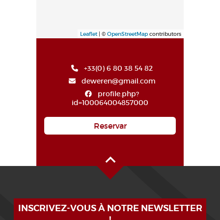
Leaflet
| ©
OpenStreetMap
contributors
+33(0) 6 80 38 54 82
deweren@gmail.com
profile.php?
id=100064004857000
Reservar
Alto de la página
INSCRIVEZ-VOUS À NOTRE NEWSLETTER
!