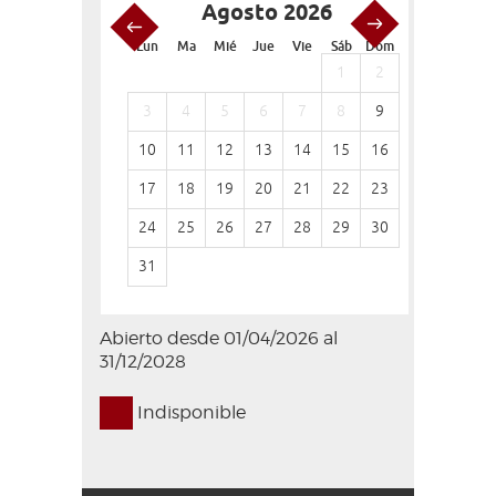
Agosto 2026
S
Lun
Ma
Mié
Jue
Vie
Sáb
Dom
Lun
Ma
1
2
1
3
4
5
6
7
8
9
7
8
10
11
12
13
14
15
16
14
15
17
18
19
20
21
22
23
21
22
24
25
26
27
28
29
30
28
29
31
Abierto desde 01/04/2026 al
31/12/2028
Indisponible