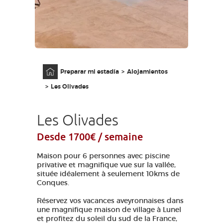
ACCESO PARA DISCAPACITADOS
ES
AVEYRON VIVRE VRAI
Página principal
Preparar mi estadía
Alojamientos
Les Olivades
Les Olivades
Desde 1700€ / semaine
Maison pour 6 personnes avec piscine
privative et magnifique vue sur la vallée,
située idéalement à seulement 10kms de
Conques.
Réservez vos vacances aveyronnaises dans
une magnifique maison de village à Lunel
et profitez du soleil du sud de la France,