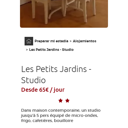
ACCESO PARA DISCAPACITADOS
ES
AVEYRON VIVRE VRAI
Página principal
Preparar mi estadía
Alojamientos
Les Petits Jardins - Studio
Les Petits Jardins -
Studio
Desde 65€ / jour
Dans maison contemporaine, un studio
jusqu'à 5 pers équipé de micro-ondes,
frigo, cafetières, bouilloire