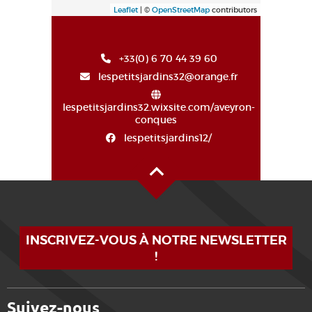
Leaflet
| ©
OpenStreetMap
contributors
+33(0) 6 70 44 39 60
lespetitsjardins32@orange.fr
lespetitsjardins32.wixsite.com/aveyron-
conques
lespetitsjardins12/
Alto de la página
INSCRIVEZ-VOUS À NOTRE NEWSLETTER
!
Suivez-nous