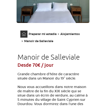
ACCESO PARA DISCAPACITADOS
ES
AVEYRON VIVRE VRAI
Página principal
Preparar mi estadía
Alojamientos
Manoir de Salleviale
Manoir de Salleviale
Desde 70€ / jour
Grande chambre d'hôte de caractère
située dans un Manoir du 19° siècle.
Nous vous accueillons dans notre maison
de maître de la fin du XIX siècle qui se
situe dans un écrin de verdure, au calme à
5 minutes du village de Saint Cyprien sur
Dourdou. Vous dormirez dans l'une des