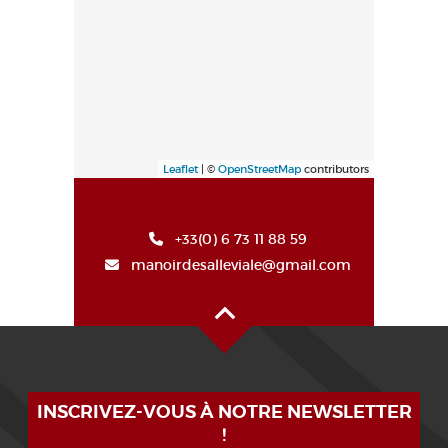
Leaflet
| ©
OpenStreetMap
contributors
+33(0) 6 73 11 88 59
manoirdesalleviale@gmail.com
Alto de la página
INSCRIVEZ-VOUS À NOTRE NEWSLETTER
!