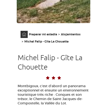
ACCESO PARA DISCAPACITADOS
ES
AVEYRON VIVRE VRAI
Página principal
Preparar mi estadía
Alojamientos
Michel Falip - Gîte La Chouette
Michel Falip - Gîte La
Chouette
Montbigoux, c'est d'abord un panorama
exceptionnel et ensuite un environnement
touristique très riche : Conques et son
trésor, le Chemin de Saint-Jacques-de-
Compostelle, la Vallée du Lot.