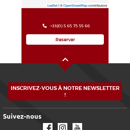
Leaflet
| ©
OpenStreetMap
contributors
+33(0) 5 65 75 55 66
Reservar
Alto de la página
INSCRIVEZ-VOUS À NOTRE NEWSLETTER
!
Suivez-nous
Facebook
Instagram
YouTube