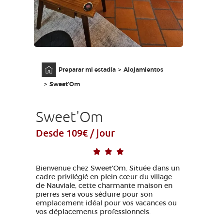
ACCESO PARA DISCAPACITADOS
ES
AVEYRON VIVRE VRAI
Página principal
Preparar mi estadía
Alojamientos
Sweet'Om
Sweet'Om
Desde 109€ / jour
Bienvenue chez Sweet'Om. Située dans un
cadre privilégié en plein cœur du village
de Nauviale, cette charmante maison en
pierres sera vous séduire pour son
emplacement idéal pour vos vacances ou
vos déplacements professionnels.