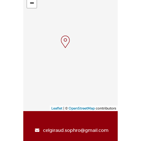
−
Leaflet
| ©
OpenStreetMap
contributors
celgiraud.sophro@gmail.com
Alto de la página