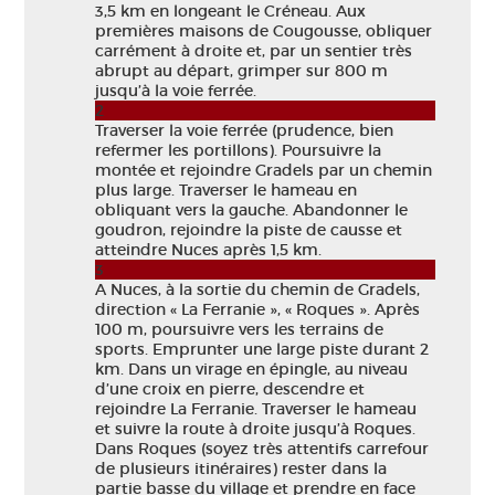
3,5 km en longeant le Créneau. Aux
premières maisons de Cougousse, obliquer
carrément à droite et, par un sentier très
abrupt au départ, grimper sur 800 m
jusqu’à la voie ferrée.
2
Traverser la voie ferrée (prudence, bien
refermer les portillons). Poursuivre la
montée et rejoindre Gradels par un chemin
plus large. Traverser le hameau en
obliquant vers la gauche. Abandonner le
goudron, rejoindre la piste de causse et
atteindre Nuces après 1,5 km.
3
A Nuces, à la sortie du chemin de Gradels,
direction « La Ferranie », « Roques ». Après
100 m, poursuivre vers les terrains de
sports. Emprunter une large piste durant 2
km. Dans un virage en épingle, au niveau
d’une croix en pierre, descendre et
rejoindre La Ferranie. Traverser le hameau
et suivre la route à droite jusqu’à Roques.
Dans Roques (soyez très attentifs carrefour
de plusieurs itinéraires) rester dans la
partie basse du village et prendre en face