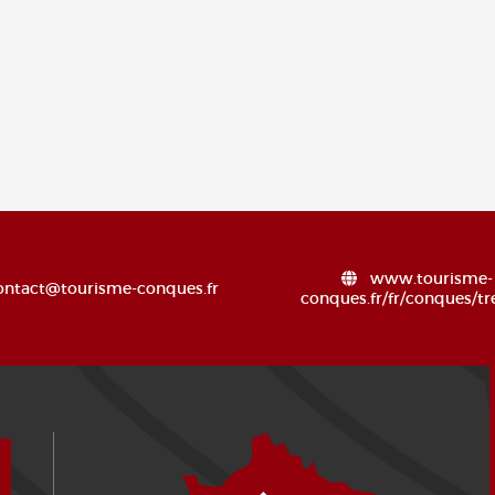
www.tourisme-
ontact@tourisme-conques.fr
conques.fr/fr/conques/tr
¿Cómo llegar?