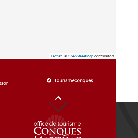
Leaflet
| ©
OpenStreetMap
contributors
tourismeconques
esor
Alto de la página