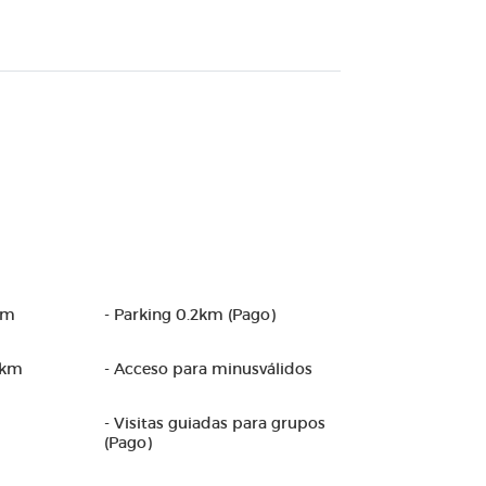
km
- Parking 0.2km (Pago)
1km
- Acceso para minusválidos
- Visitas guiadas para grupos
(Pago)