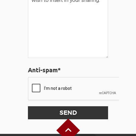
Anti-spam*
Back to Top