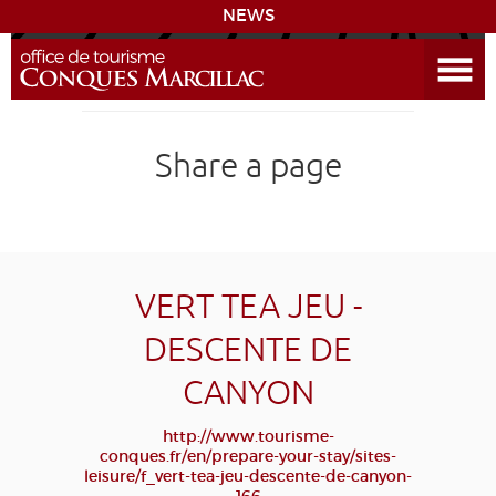
NEWS
Open the Menu
CONQUES
Share a page
DISCOVER THE DESTINATION
PREPARE YOUR STAY
COMING
VERT TEA JEU -
DESCENTE DE
DIARY
CANYON
LEARNING
GR 65
GROUPS
PRESS
http://www.tourisme-
conques.fr/en/prepare-your-stay/sites-
GRANDS SITES OCCITANIE
leisure/f_vert-tea-jeu-descente-de-canyon-
MY SELECTION