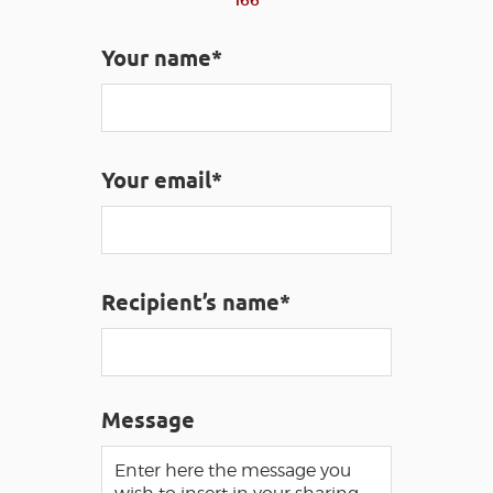
166
Your name*
VISUALLY IMPAIRED ACCESS
EN
AVEYRON VIVRE VRAI
Your email*
Recipient’s name*
Message