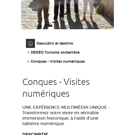
ACCESO PARA DISCAPACITADOS
ES
AVEYRON VIVRE VRAI
Página principal
Descubrir el destino
DESEO Turismo sostenible
Conques - Visites numériques
Conques - Visites
numériques
UNE EXPÉRIENCE MULTIMÉDIA UNIQUE -
Transformez votre visite en véritable
immersion historique, à l'aide d'une
tablette numérique.
DESCRIPTIF