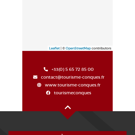
Leaflet
| ©
OpenStreetMap
contributors
+33(0) 5 65 72 85 00
contact@tourisme-conques.fr
www.tourisme-conques.fr
tourismeconques
Alto de la página