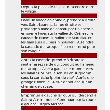
1
Depuis la place de l’église, descendre dans
le village.
2
Dans un virage en épingle, prendre à droite
vers Saint-Laurent. La rue étroite se
prolonge à flanc de coteau par un chemin
empierré [vues sur la vallée du Créneau, le
causse de Nuces, le vallon de Marcillac et
les hauteurs du bassin houiller]. Atteindre
la cascade de Laroque [lieu renommé pour
son muguet].
3
Après la cascade, prendre à droite le
sentier assez raide qui conduit au hameau
de Laroque. Aller à gauche et monter vers
les falaises. Suivre le sentier en surplomb
sous la corniche [point de vue]. Après une
grange ruinée, le GR®62 débouche sur un
chemin de causse.
4
Emprunter à gauche la route qui descend à
Sainte-Austremoine. Continuer par la route
à gauche jusqu’à Mernac.
5