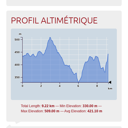
PROFIL ALTIMÉTRIQUE
m
500
450
400
350
0
2
4
6
8
km
Total Length:
9.22 km
Min Elevation:
330.00 m
Max Elevation:
509.00 m
Avg Elevation:
421.10 m