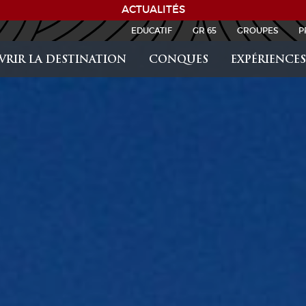
EDUCATIF
GR 65
GROUPES
P
RIR LA DESTINATION
CONQUES
EXPÉRIENCES