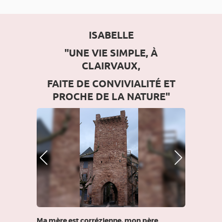
ISABELLE
"UNE VIE SIMPLE, À
CLAIRVAUX,
FAITE DE CONVIVIALITÉ ET
PROCHE DE LA NATURE"
Photo Précédente
Photo Suivante
Ma mère est corrézienne, mon père