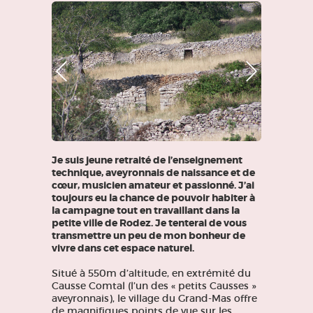
Photo Précédente
Photo Suivante
Je suis jeune retraité de l’enseignement
technique, aveyronnais de naissance et de
cœur, musicien amateur et passionné. J’ai
toujours eu la chance de pouvoir habiter à
la campagne tout en travaillant dans la
petite ville de Rodez. Je tenterai de vous
transmettre un peu de mon bonheur de
vivre dans cet espace naturel.
Situé à 550m d’altitude, en extrémité du
Causse Comtal (l’un des « petits Causses »
aveyronnais), le village du Grand-Mas offre
de magnifiques points de vue sur les