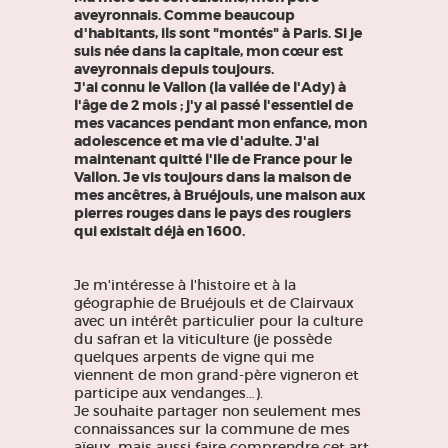
aveyronnais. Comme beaucoup
d'habitants, ils sont "montés" à Paris. Si je
suis née dans la capitale, mon cœur est
aveyronnais depuis toujours.
J'ai connu le Vallon (la vallée de l'Ady) à
l'âge de 2 mois ; j'y ai passé l'essentiel de
mes vacances pendant mon enfance, mon
adolescence et ma vie d'adulte. J'ai
maintenant quitté l'Ile de France pour le
Vallon. Je vis toujours dans la maison de
mes ancêtres, à Bruéjouls, une maison aux
pierres rouges dans le pays des rougiers
qui existait déjà en 1600.
Je m'intéresse à l'histoire et à la
géographie de Bruéjouls et de Clairvaux
avec un intérêt particulier pour la culture
du safran et la viticulture (je possède
quelques arpents de vigne qui me
viennent de mon grand-père vigneron et
participe aux vendanges…).
Je souhaite partager non seulement mes
connaissances sur la commune de mes
aïeux, mais aussi faire comprendre cet art