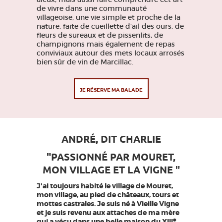
de vivre dans une communauté
villageoise, une vie simple et proche de la
nature, faite de cueillette d'ail des ours, de
fleurs de sureaux et de pissenlits, de
champignons mais également de repas
conviviaux autour des mets locaux arrosés
bien sûr de vin de Marcillac.
JE RÉSERVE MA BALADE
ANDRÉ, DIT CHARLIE
"PASSIONNÉ PAR MOURET,
MON VILLAGE ET LA VIGNE "
J'ai toujours habité le village de Mouret,
mon village, au pied de châteaux, tours et
mottes castrales. Je suis né à Vieille Vigne
et je suis revenu aux attaches de ma mère
e
qui a vécu dans une belle maison du XIII