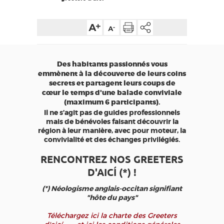
EDUCATIF
GR 65
GROUPES
PRESSE
GRANDS SITES OCCITANIE
MA SÉLECTION
Des habitants passionnés vous
emmènent à la découverte de leurs coins
ACCÈS MALVOYANT
FR
secrets et partagent leurs coups de
cœur le temps d'une balade conviviale
(maximum 6 participants).
AVEYRON VIVRE VRAI
Il ne s’agit pas de guides professionnels
mais de bénévoles faisant découvrir la
région à leur manière, avec pour moteur, la
convivialité et des échanges privilégiés.
RENCONTREZ NOS GREETERS
D'AICÍ (*) !
(*) Néologisme anglais-occitan signifiant
"hôte du pays"
Téléchargez ici la charte des Greeters