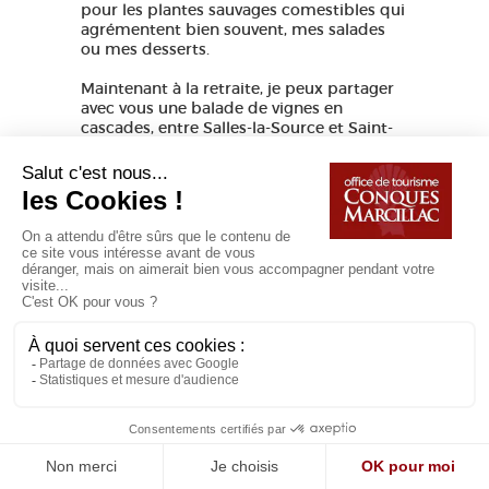
pour les plantes sauvages comestibles qui
agrémentent bien souvent, mes salades
ou mes desserts.
Maintenant à la retraite, je peux partager
avec vous une balade de vignes en
cascades, entre Salles-la-Source et Saint-
Austremoine pour vous faire découvrir des
sites incontournables entre eau et vin. La
balade complète dure 3h (7km) mais nous
pourrons définir ensemble le parcours, le
rythme et le thème. A vous de choisir !
JE RÉSERVE MA BALADE
Photo Précédente
Photo Suivante