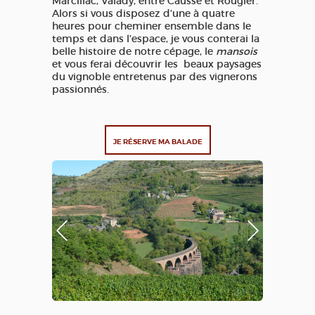
Marcillac, Valady, entre Causse et Rougier.
Alors si vous disposez d’une à quatre
heures pour cheminer ensemble dans le
temps et dans l’espace, je vous conterai la
belle histoire de notre cépage, le
mansois
et vous ferai découvrir les beaux paysages
du vignoble entretenus par des vignerons
passionnés.
JE RÉSERVE MA BALADE
Photo Précédente
Photo Suivante