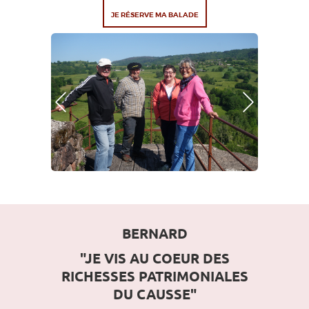
JE RÉSERVE MA BALADE
Photo Précédente
Photo Suivante
BERNARD
"JE VIS AU COEUR DES
RICHESSES PATRIMONIALES
DU CAUSSE"