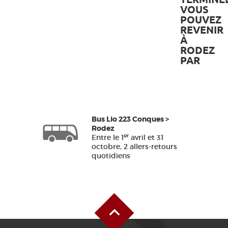
VOUS
POUVEZ
REVENIR
À
RODEZ
PAR
Bus Lio 223 Conques >
Rodez
er
Entre le 1
avril et 31
octobre, 2 allers-retours
quotidiens
Haut de page