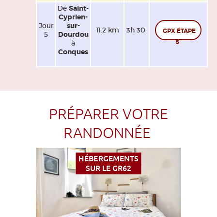
De
Saint-
Cyprien-
Jour
sur-
11.2 km
3h 30
GPX ÉTAPE
5
Dourdou
5
à
Conques
PRÉPARER VOTRE
RANDONNÉE
HÉBERGEMENTS
SUR LE GR62