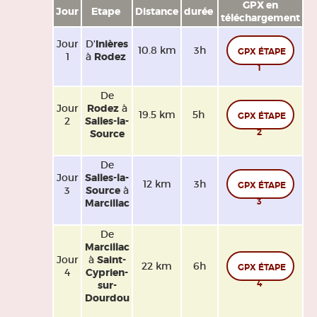
GPX en
Jour
Etape
Distance
durée
téléchargement
Jour
D'
Inières
10.8 km
3h
GPX ÉTAPE
1
à
Rodez
1
De
Jour
Rodez
à
19.5 km
5h
GPX ÉTAPE
2
Salles-la-
2
Source
De
Jour
Salles-la-
12 km
3h
GPX ÉTAPE
3
Source
à
3
Marcillac
De
Marcillac
Jour
à
Saint-
22 km
6h
GPX ÉTAPE
4
Cyprien-
4
sur-
Dourdou