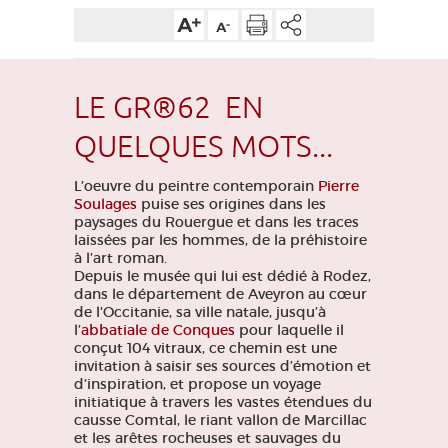
EDUCATIF
GR 65
GROUPES
PRESSE
GRANDS SITES OCCITANIE
MA SÉLECTION
LE GR®62 EN
QUELQUES MOTS...
ACCÈS MALVOYANT
FR
L’oeuvre du peintre contemporain
Pierre
Soulages
puise ses origines dans les
AVEYRON VIVRE VRAI
paysages du Rouergue et dans les traces
laissées par les hommes, de la préhistoire
à l’art roman.
Depuis le musée qui lui est dédié à Rodez,
dans le département de Aveyron au cœur
de l'Occitanie, sa ville natale, jusqu’à
l’
abbatiale de Conques
pour laquelle il
conçut 104 vitraux, ce chemin est une
invitation à saisir ses sources d’émotion et
d’inspiration, et propose un voyage
initiatique à travers les vastes étendues du
causse Comtal, le riant vallon de Marcillac
et les arêtes rocheuses et sauvages du