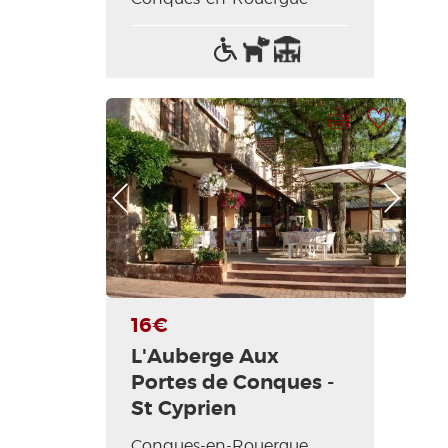
Accès
Animaux
Terrasse
handicapés
acceptés
Imprimer la fiche
Ajouter à ma sélection
Photo Précédente
Photo Suivante
16€
L'Auberge Aux
Portes de Conques -
St Cyprien
Conques-en-Rouergue