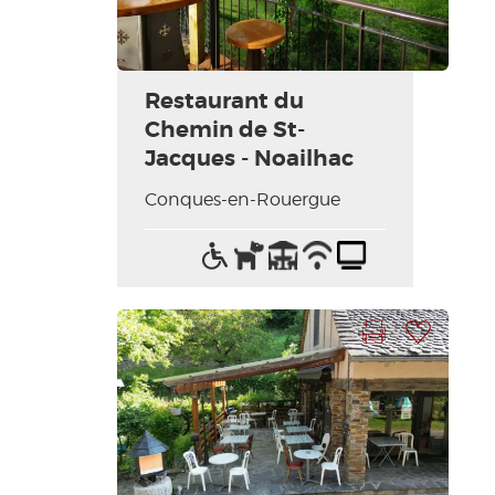
Restaurant du
Chemin de St-
Jacques - Noailhac
Conques-en-Rouergue
Accès
Animaux
Terrasse
Wifi
Télévision
handicapés
acceptés
/
Internet
Imprimer la fiche
Ajouter à ma sélection