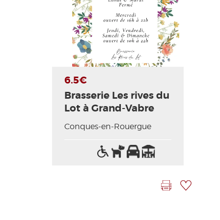
Photo Précédente
Photo Suivante
6.5€
Brasserie Les rives du
Lot à Grand-Vabre
Conques-en-Rouergue
Accès
Animaux
Parking
Terrasse
handicapés
acceptés
Imprimer la fiche
Ajouter à ma sélection