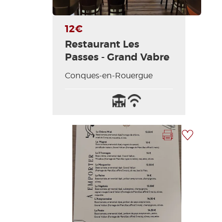
12€
Restaurant Les
Passes - Grand Vabre
Conques-en-Rouergue
Terrasse
Wifi
/
Internet
Imprimer la fiche
Ajouter à ma sélection
Photo Précédente
Photo Suivante