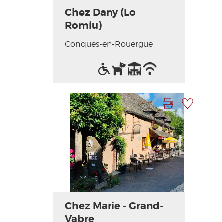
Chez Dany (Lo
Romiu)
Conques-en-Rouergue
Accès
Animaux
Terrasse
Wifi
handicapés
acceptés
/
Internet
Imprimer la fiche
Ajouter à ma sélection
Photo Précédente
Photo Suivante
Chez Marie - Grand-
Vabre