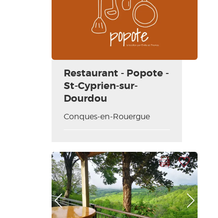
Restaurant - Popote -
St-Cyprien-sur-
Dourdou
Conques-en-Rouergue
Imprimer la fiche
Ajouter à ma sélection
Photo Précédente
Photo Suivante