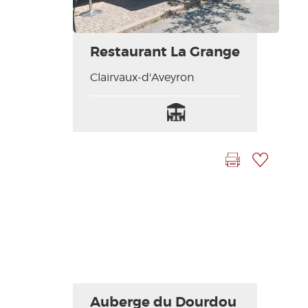
Restaurant La Grange
Clairvaux-d'Aveyron
Terrasse
Imprimer la fiche
Ajouter à ma sélection
Auberge du Dourdou