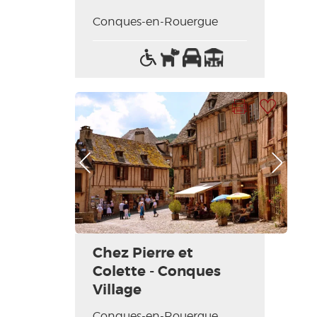
Conques-en-Rouergue
Accès
Animaux
Parking
Terrasse
handicapés
acceptés
Imprimer la fiche
Ajouter à ma sélection
Photo Précédente
Photo Suivante
Chez Pierre et
Colette - Conques
Village
Conques-en-Rouergue