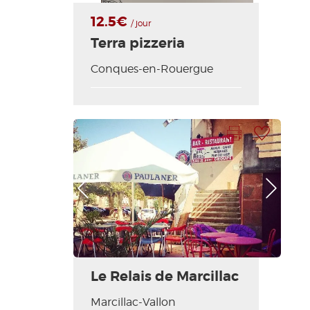
12.5€
/ jour
Terra pizzeria
Conques-en-Rouergue
Imprimer la fiche
Ajouter à ma sélection
Photo Précédente
Photo Suivante
Le Relais de Marcillac
Marcillac-Vallon