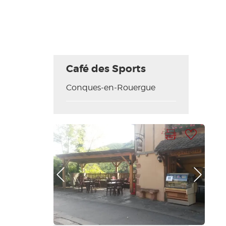
Café des Sports
Conques-en-Rouergue
Imprimer la fiche
Ajouter à ma sélection
Photo Précédente
Photo Suivante