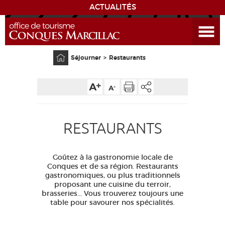
ACTUALITÉS
Ouvrir le menu
ENVIE
DE...
Accueil
Séjourner
Restaurants
DÉCOUVRIR LA DESTINATION
CONQUES
RESTAURANTS
EXPÉRIENCES
SÉJOURNER
Goûtez à la gastronomie locale de
Conques et de sa région. Restaurants
gastronomiques, ou plus traditionnels
AGENDA
proposant une cuisine du terroir,
brasseries... Vous trouverez toujours une
table pour savourer nos spécialités.
VENIR