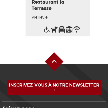
Restaurant la
Terrasse
Vieillevie
Accès
Animaux
Parking
Terrasse
Wifi
handicapés
acceptés
/
Internet
Haut de page
INSCRIVEZ-VOUS À NOTRE NEWSLETTER
!