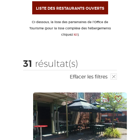
EDUCATIF
GR 65
GROUPES
PRESSE
LISTE DES RESTAURANTS OUVERTS
GRANDS SITES OCCITANIE
Ci-dessous, la liste des partenaires de l'Office de
MA SÉLECTION
Tourisme (pour la liste complète des hébergements
cliquez
ici
).
ACCÈS MALVOYANT
FR
31
résultat(s)
AVEYRON VIVRE VRAI
Effacer les filtres
Imprimer la fiche
Ajouter à ma sélection