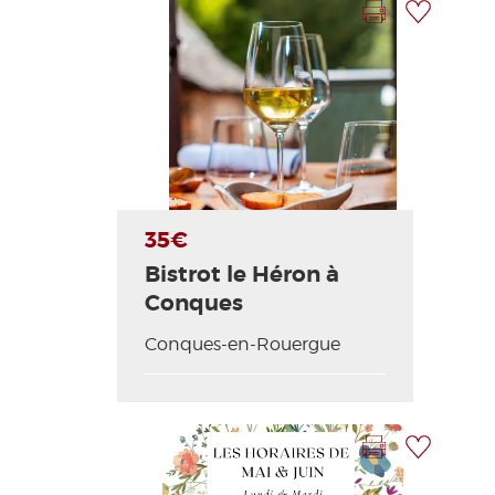
Photo Précédente
Photo Suivante
35€
Bistrot le Héron à
Conques
Conques-en-Rouergue
Imprimer la fiche
Ajouter à ma sélection