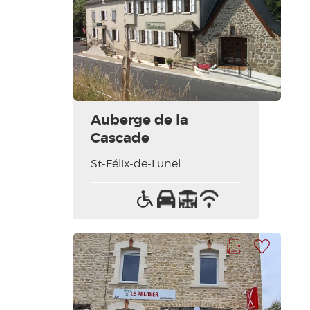
Auberge de la
Cascade
St-Félix-de-Lunel
Accès
Parking
Terrasse
Wifi
handicapés
/
Internet
Imprimer la fiche
Ajouter à ma sélection