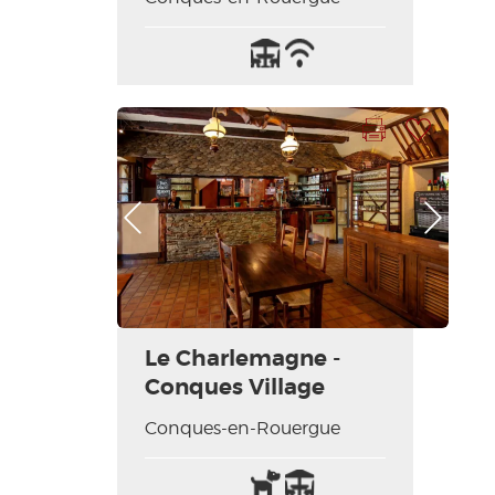
Terrasse
Wifi
/
Internet
Imprimer la fiche
Ajouter à ma sélection
Photo Précédente
Photo Suivante
Le Charlemagne -
Conques Village
Conques-en-Rouergue
Animaux
Terrasse