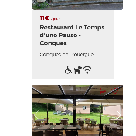
11€
/ jour
Restaurant Le Temps
d'une Pause -
Conques
Conques-en-Rouergue
Accès
Animaux
Wifi
handicapés
acceptés
/
Internet
Imprimer la fiche
Ajouter à ma sélection
Photo Précédente
Photo Suivante