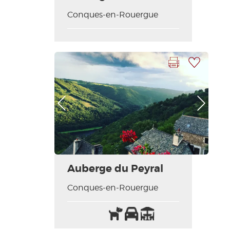
Conques-en-Rouergue
Imprimer la fiche
Ajouter à ma sélection
Photo Précédente
Photo Suivante
Auberge du Peyral
Conques-en-Rouergue
Animaux
Parking
Terrasse
acceptés