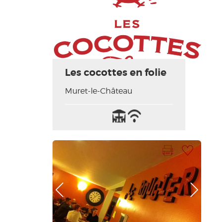
Les cocottes en folie
Muret-le-Château
Terrasse
Wifi
/
Internet
Imprimer la fiche
Ajouter à ma sélection
Photo Précédente
Photo Suivante