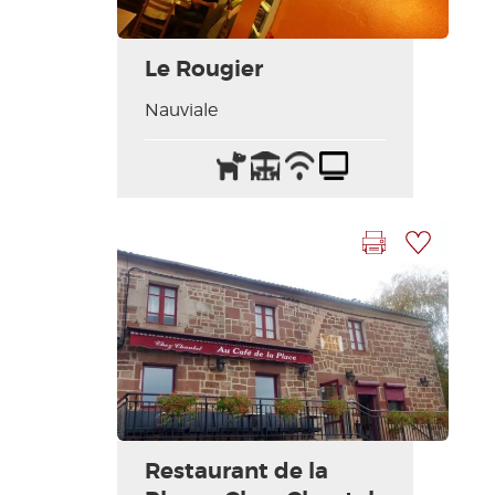
Le Rougier
Nauviale
Animaux
Terrasse
Wifi
Télévision
acceptés
/
Internet
Imprimer la fiche
Ajouter à ma sélection
Restaurant de la