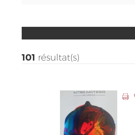
101
résultat(s)
Imprimer la fiche
Ajouter
Photo Précédente