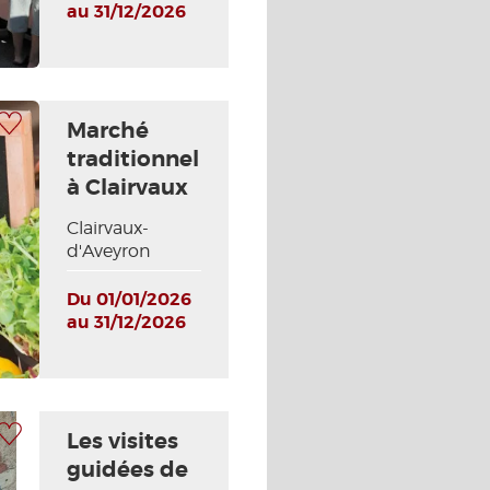
au 31/12/2026
 à ma sélection
Marché
traditionnel
à Clairvaux
Clairvaux-
d'Aveyron
Du 01/01/2026
au 31/12/2026
 à ma sélection
Les visites
guidées de