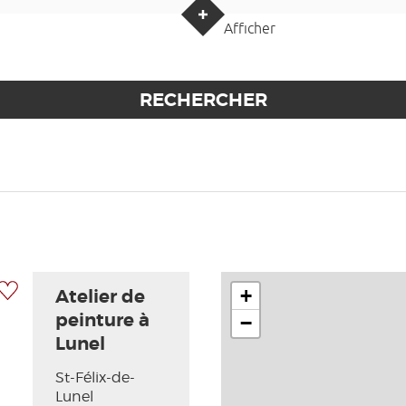
Afficher
 à ma sélection
+
Atelier de
peinture à
−
Lunel
St-Félix-de-
Photo Suivante
Lunel