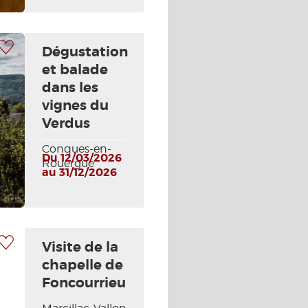
 à ma sélection
Dégustation
et balade
dans les
vignes du
Verdus
Conques-en-
Du 12/03/2026
Rouergue
au 31/12/2026
 à ma sélection
Visite de la
chapelle de
Foncourrieu
Photo Suivante