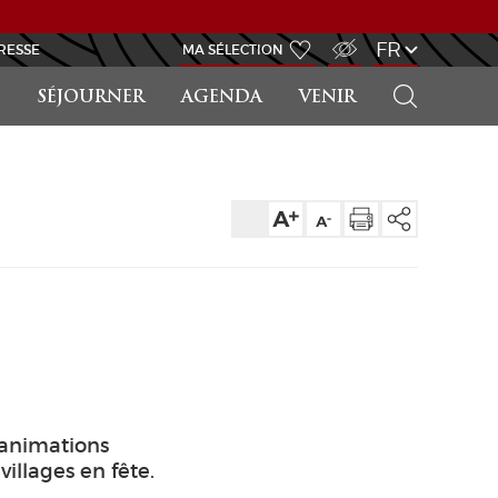
ACCÈS MALVOYANT
FR
RESSE
MA SÉLECTION
RECHERCHER
SÉJOURNER
AGENDA
VENIR
 animations
illages en fête.