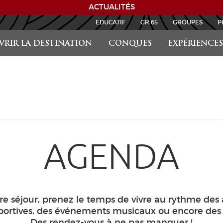
ACTUALITÉS
EDUCATIF
GR 65
GROUPES
P
RIR LA DESTINATION
CONQUES
EXPÉRIENCES
AGENDA
tre séjour, prenez le temps de vivre au rythme des
sportives, des événements musicaux ou encore des v
Des rendez-vous à ne pas manquer !