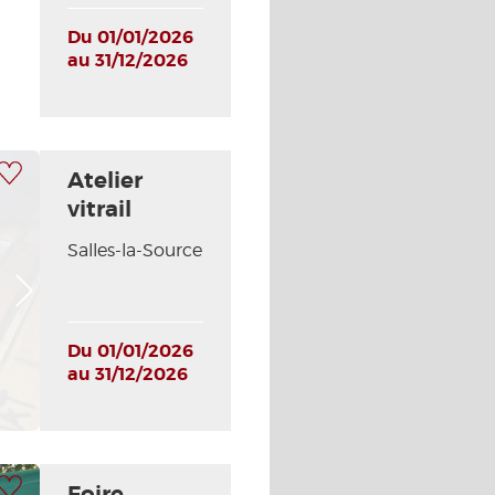
Du 01/01/2026
au 31/12/2026
 à ma sélection
Atelier
vitrail
Salles-la-Source
Photo Suivante
Du 01/01/2026
au 31/12/2026
 à ma sélection
Foire