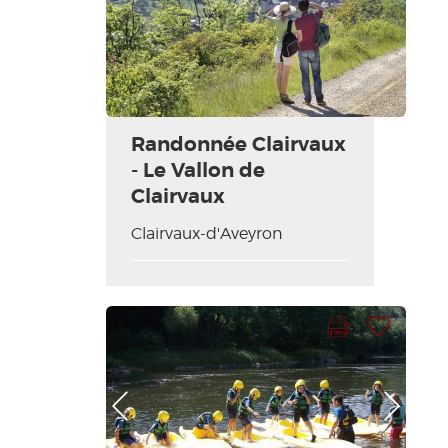
Randonnée Clairvaux
- Le Vallon de
Clairvaux
Clairvaux-d'Aveyron
Imprimer la fiche
Ajouter à ma sélection
Photo Précédente
Photo Suivante