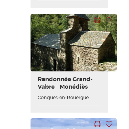
Imprimer la fiche
Ajouter à ma sélection
Randonnée Grand-
Vabre - Monédiès
Conques-en-Rouergue
Imprimer la fiche
Ajouter à ma sélection