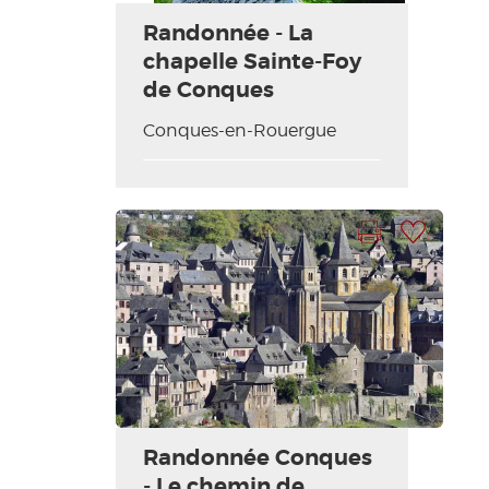
Randonnée - La
chapelle Sainte-Foy
de Conques
Conques-en-Rouergue
Imprimer la fiche
Ajouter à ma sélection
Randonnée Conques
- Le chemin de