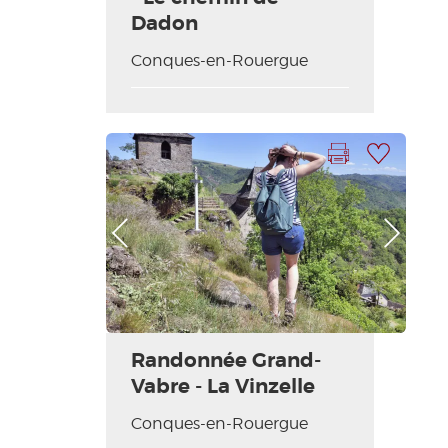
Dadon
Conques-en-Rouergue
Imprimer la fiche
Ajouter à ma sélection
Photo Précédente
Photo Suivante
Randonnée Grand-
Vabre - La Vinzelle
Conques-en-Rouergue