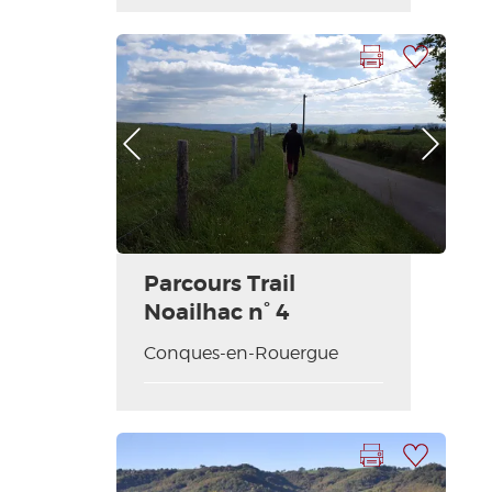
Imprimer la fiche
Ajouter à ma sélection
Photo Précédente
Photo Suivante
Parcours Trail
Noailhac n° 4
Conques-en-Rouergue
Imprimer la fiche
Ajouter à ma sélection