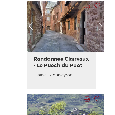
Imprimer la fiche
Ajouter à ma sélection
Photo Précédente
Photo Suivante
Randonnée Clairvaux
- Le Puech du Puot
Clairvaux-d'Aveyron
Imprimer la fiche
Ajouter à ma sélection