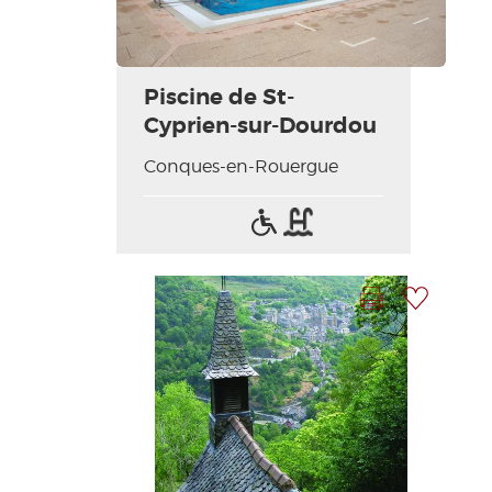
Piscine de St-
Cyprien-sur-Dourdou
Conques-en-Rouergue
Accès
Piscine
handicapés
Imprimer la fiche
Ajouter à ma sélection
Photo Précédente
Photo Suivante