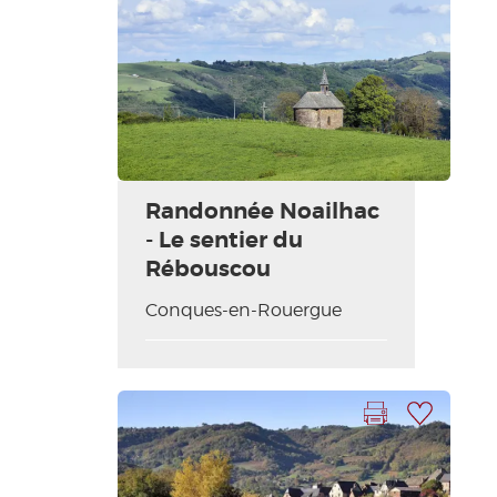
Randonnée Noailhac
- Le sentier du
Rébouscou
Conques-en-Rouergue
Imprimer la fiche
Ajouter à ma sélection