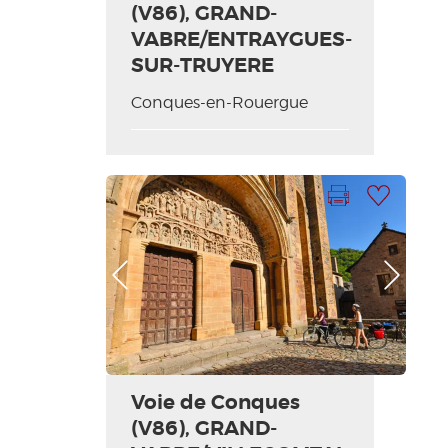
(V86), GRAND-
VABRE/ENTRAYGUES-
SUR-TRUYERE
Conques-en-Rouergue
Imprimer la fiche
Ajouter à ma sélection
Photo Précédente
Photo Suivante
Voie de Conques
(V86), GRAND-