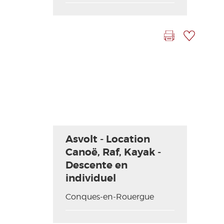
Imprimer la fiche
Ajouter à ma sélection
Asvolt - Location
Canoë, Raf, Kayak -
Descente en
individuel
Conques-en-Rouergue