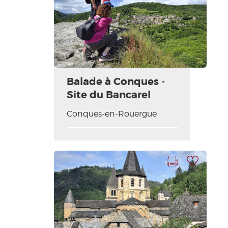
Balade à Conques -
Site du Bancarel
Conques-en-Rouergue
Imprimer la fiche
Ajouter à ma sélection