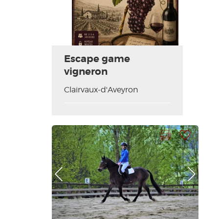
Escape game
vigneron
Clairvaux-d'Aveyron
Imprimer la fiche
Ajouter à ma sélection
Photo Précédente
Photo Suivante