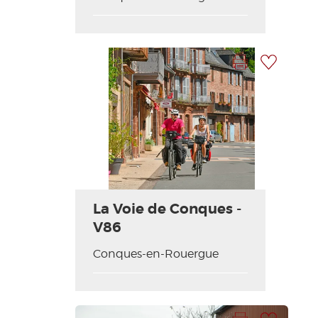
Imprimer la fiche
Ajouter à ma sélection
Photo Précédente
Photo Suivante
La Voie de Conques -
V86
Conques-en-Rouergue
Imprimer la fiche
Ajouter à ma sélection