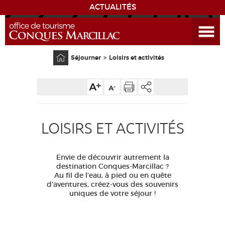
ACTUALITÉS
Ouvrir le menu
ENVIE
DE...
Accueil
Séjourner
Loisirs et activités
DÉCOUVRIR LA DESTINATION
CONQUES
LOISIRS ET ACTIVITÉS
EXPÉRIENCES
SÉJOURNER
Envie de découvrir autrement la
destination Conques-Marcillac ?
Au fil de l'eau, à pied ou en quête
AGENDA
d'aventures, créez-vous des souvenirs
uniques de votre séjour !
VENIR