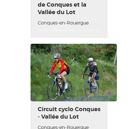
de Conques et la
Vallée du Lot
Conques-en-Rouergue
Imprimer la fiche
Ajouter à ma sélection
Circuit cyclo Conques
- Vallée du Lot
Conques-en-Rouergue