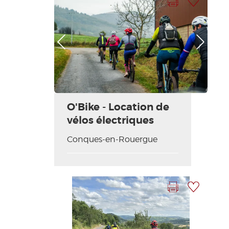
Photo Précédente
Photo Suivante
O'Bike - Location de
vélos électriques
Conques-en-Rouergue
Imprimer la fiche
Ajouter à ma sélection
Photo Précédente
Photo Suivante