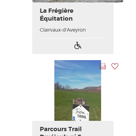
La Frégière
Équitation
Clairvaux-d'Aveyron
Accès
handicapés
Imprimer la fiche
Ajouter à ma sélection
Photo Précédente
Photo Suivante
Parcours Trail