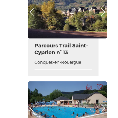
Photo Précédente
Photo Suivante
Parcours Trail Saint-
Cyprien n° 13
Conques-en-Rouergue
Imprimer la fiche
Ajouter à ma sélection
Photo Précédente
Photo Suivante