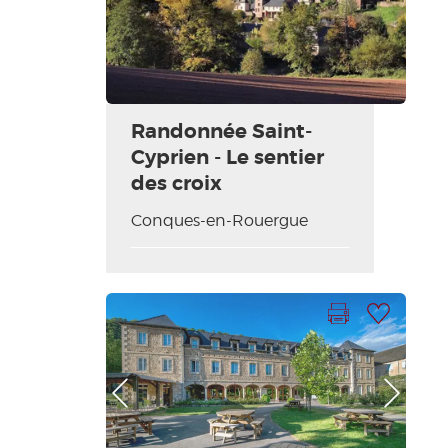
Randonnée Saint-
Cyprien - Le sentier
des croix
Conques-en-Rouergue
Imprimer la fiche
Ajouter à ma sélection
Photo Précédente
Photo Suivante