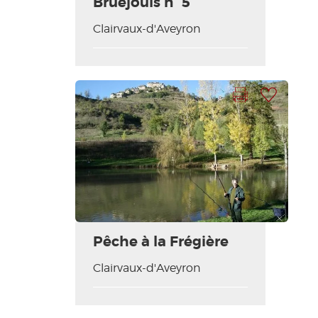
Bruéjouls n° 5
Clairvaux-d'Aveyron
Imprimer la fiche
Ajouter à ma sélection
Pêche à la Frégière
Clairvaux-d'Aveyron