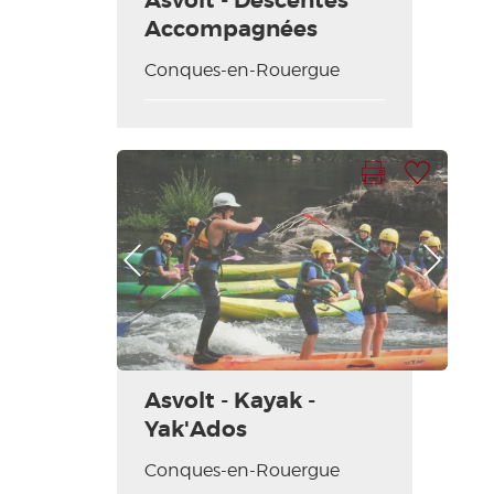
Asvolt - Descentes
Accompagnées
Conques-en-Rouergue
Imprimer la fiche
Ajouter à ma sélection
Photo Précédente
Photo Suivante
Asvolt - Kayak -
Yak'Ados
Conques-en-Rouergue