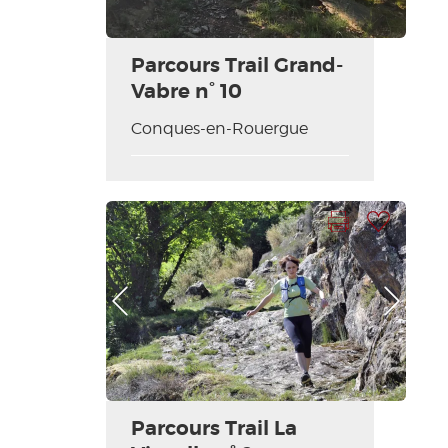
Parcours Trail Grand-
Vabre n° 10
Conques-en-Rouergue
Imprimer la fiche
Ajouter à ma sélection
Photo Précédente
Photo Suivante
Parcours Trail La