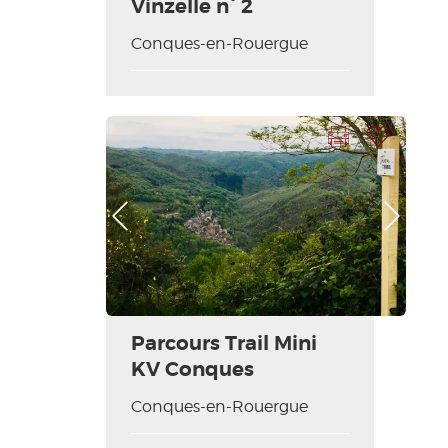
Vinzelle n° 2
Conques-en-Rouergue
Imprimer la fiche
Ajouter à ma sélection
Photo Précédente
Photo Suivante
Parcours Trail Mini
KV Conques
Conques-en-Rouergue