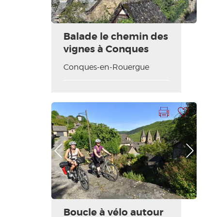
Balade le chemin des
vignes à Conques
Conques-en-Rouergue
Imprimer la fiche
Ajouter à ma sélection
Photo Précédente
Photo Suivante
Boucle à vélo autour