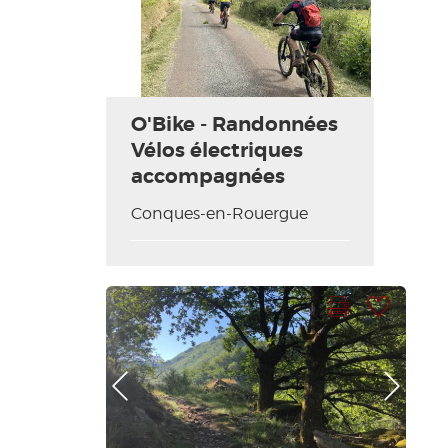
O'Bike - Randonnées
Vélos électriques
accompagnées
Conques-en-Rouergue
Imprimer la fiche
Ajouter à ma sélection
Photo Précédente
Photo Suivante