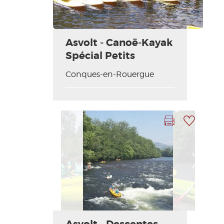
Asvolt - Canoë-Kayak
Spécial Petits
Conques-en-Rouergue
Imprimer la fiche
Ajouter à ma sélection
Photo Précédente
Photo Suivante