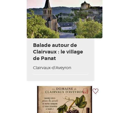
Balade autour de
Clairvaux : le village
de Panat
Clairvaux-d'Aveyron
Imprimer la fiche
Ajouter à ma sélection
Photo Précédente
Photo Suivante