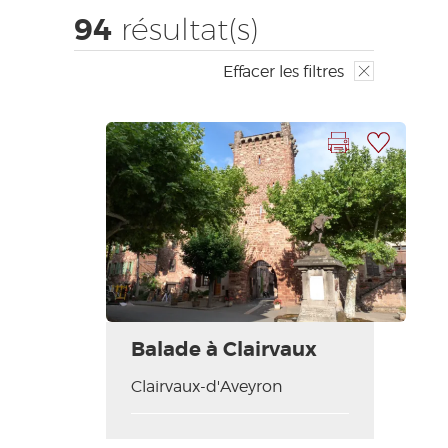
EDUCATIF
GR 65
GROUPES
PRESSE
94
résultat(s)
GRANDS SITES OCCITANIE
Effacer les filtres
MA SÉLECTION
Imprimer la fiche
Ajouter à ma sélection
ACCÈS MALVOYANT
FR
AVEYRON VIVRE VRAI
Balade à Clairvaux
Clairvaux-d'Aveyron