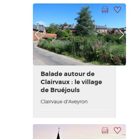
Imprimer la fiche
Ajouter à ma sélection
Photo Précédente
Photo Suivante
Balade autour de
Clairvaux : le village
de Bruéjouls
Clairvaux-d'Aveyron
Imprimer la fiche
Ajouter à ma sélection