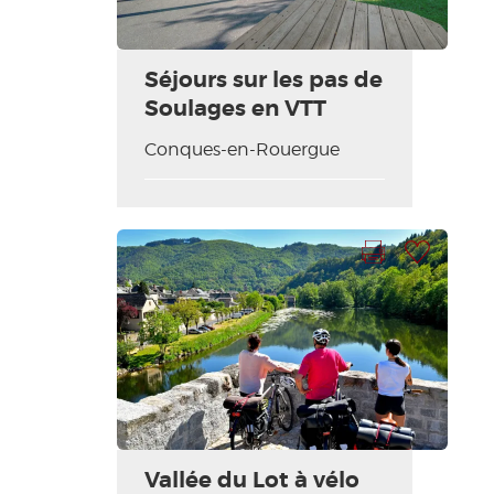
Séjours sur les pas de
Soulages en VTT
Conques-en-Rouergue
Imprimer la fiche
Ajouter à ma sélection
Vallée du Lot à vélo