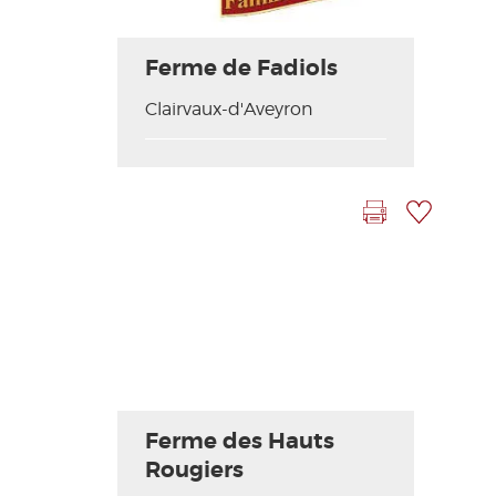
Ferme de Fadiols
Clairvaux-d'Aveyron
Imprimer la fiche
Ajouter à ma sélection
Ferme des Hauts
Rougiers