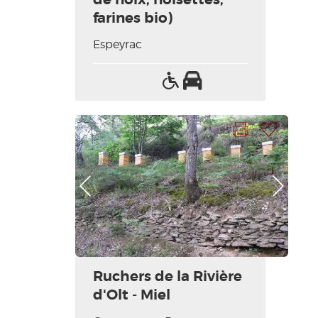
farines bio)
Espeyrac
Accès
Parking
handicapés
Imprimer la fiche
Ajouter à ma sélection
Photo Précédente
Photo Suivante
Ruchers de la Rivière
d'Olt - Miel