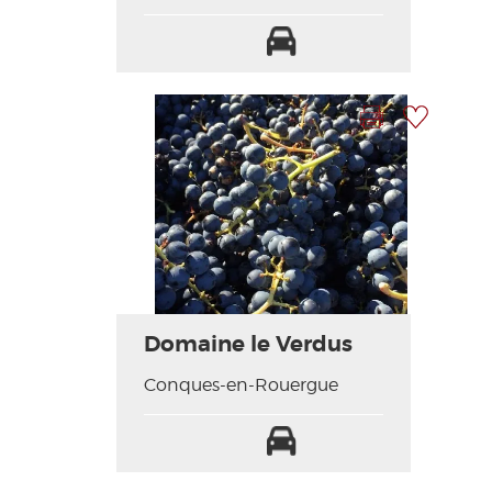
Parking
Imprimer la fiche
Ajouter à ma sélection
Photo Précédente
Photo Suivante
Domaine le Verdus
Conques-en-Rouergue
Parking