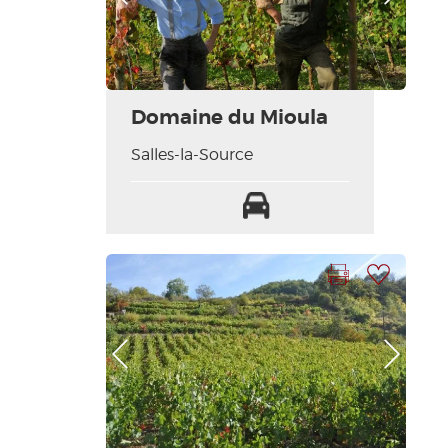
Domaine du Mioula
Salles-la-Source
Parking
Imprimer la fiche
Ajouter à ma sélection
Photo Précédente
Photo Suivante