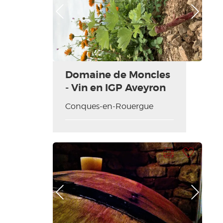
Photo Précédente
Photo Suivante
Domaine de Moncles
- Vin en IGP Aveyron
Conques-en-Rouergue
Imprimer la fiche
Ajouter à ma sélection
Photo Précédente
Photo Suivante