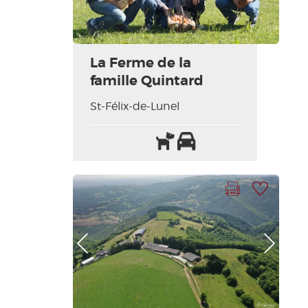
La Ferme de la
famille Quintard
St-Félix-de-Lunel
Animaux
Parking
acceptés
Imprimer la fiche
Ajouter à ma sélection
Photo Précédente
Photo Suivante