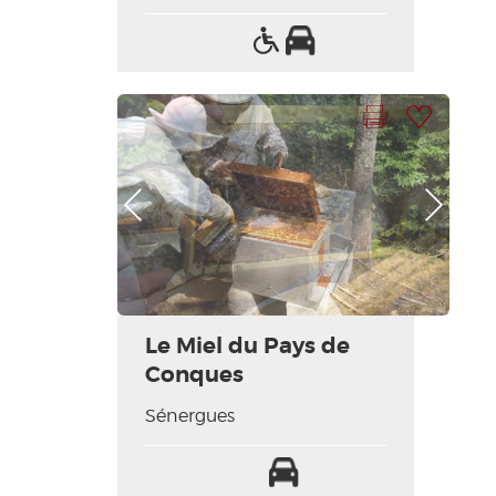
Accès
Parking
handicapés
Imprimer la fiche
Ajouter à ma sélection
Photo Précédente
Photo Suivante
Le Miel du Pays de
Conques
Sénergues
Parking