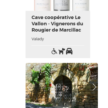
Cave coopérative Le
Vallon - Vignerons du
Rougier de Marcillac
Valady
Accès
Animaux
Parking
handicapés
acceptés
Imprimer la fiche
Ajouter à ma sélection
Photo Précédente
Photo Suivante