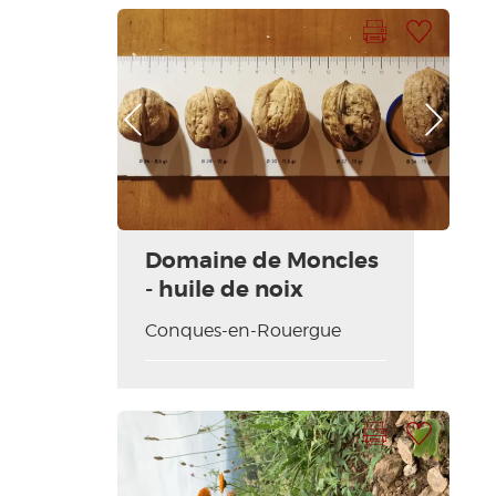
Imprimer la fiche
Ajouter à ma sélection
Photo Précédente
Photo Suivante
Domaine de Moncles
- huile de noix
Conques-en-Rouergue
Imprimer la fiche
Ajouter à ma sélection