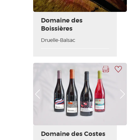
Domaine des
Boissières
Druelle-Balsac
Imprimer la fiche
Ajouter à ma sélection
Photo Précédente
Photo Suivante
Domaine des Costes