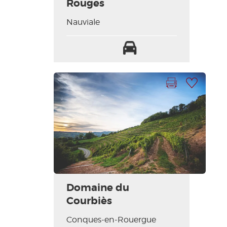
Rouges
Nauviale
Parking
Imprimer la fiche
Ajouter à ma sélection
Domaine du
Courbiès
Conques-en-Rouergue