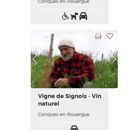
Conques-en-Rouergue
Accès
Animaux
Parking
handicapés
acceptés
Imprimer la fiche
Ajouter à ma sélection
Photo Précédente
Photo Suivante
Vigne de Signols - Vin
naturel
Conques-en-Rouergue
Parking