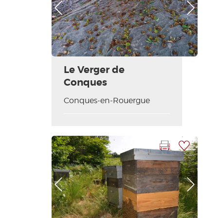
Photo Précédente
Photo Suivante
Le Verger de
Conques
Conques-en-Rouergue
Imprimer la fiche
Ajouter à ma sélection
Photo Précédente
Photo Suivante