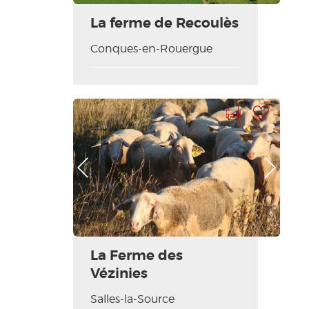
La ferme de Recoulès
Conques-en-Rouergue
Imprimer la fiche
Ajouter à ma sélection
Photo Précédente
Photo Suivante
La Ferme des
Vézinies
Salles-la-Source