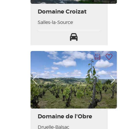
Domaine Croizat
Salles-la-Source
Parking
Imprimer la fiche
Ajouter à ma sélection
Photo Précédente
Photo Suivante
Domaine de l'Obre
Druelle-Balsac