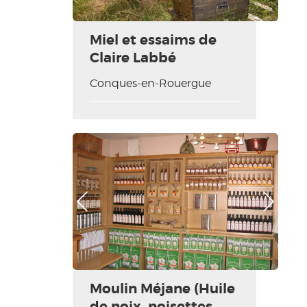
Miel et essaims de
Claire Labbé
Conques-en-Rouergue
Imprimer la fiche
Ajouter à ma sélection
Photo Précédente
Photo Suivante
Moulin Méjane (Huile
de noix, noisettes,