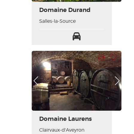
Domaine Durand
Salles-la-Source
Parking
Imprimer la fiche
Ajouter à ma sélection
Photo Précédente
Photo Suivante
Domaine Laurens
Clairvaux-d'Aveyron