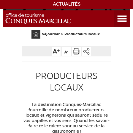
ACTUALITÉS
Ouvrir le menu
ENVIE
DE...
Accueil
Séjourner
Producteurs locaux
DÉCOUVRIR LA DESTINATION
CONQUES
PRODUCTEURS
EXPÉRIENCES
LOCAUX
SÉJOURNER
La destination Conques-Marcillac
AGENDA
fourmille de nombreux producteurs
locaux et vignerons qui sauront séduire
vos papilles et vos sens. Quand les savoir-
VENIR
faire et le talent sont au service de la
gastronomie !