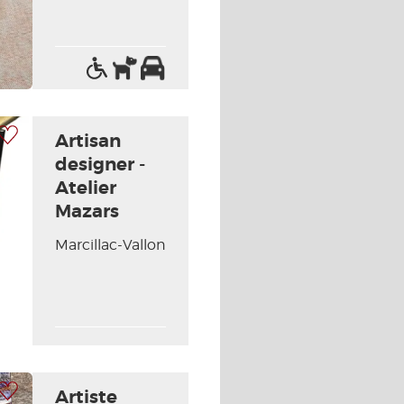
Accès
Animaux
Parking
handicapés
acceptés
 à ma sélection
Artisan
designer -
Atelier
Mazars
Photo Suivante
Marcillac-Vallon
 à ma sélection
Artiste