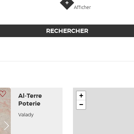
Afficher
 à ma sélection
+
Al-Terre
Poterie
−
Valady
Photo Suivante