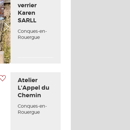
verrier
Karen
SARLL
Photo Suivante
Conques-en-
Rouergue
 à ma sélection
Atelier
L'Appel du
Chemin
Conques-en-
Photo Suivante
Rouergue