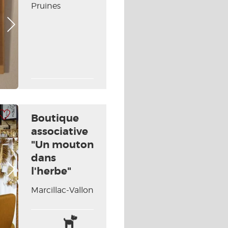
Pruines
Photo Suivante
 à ma sélection
Boutique
associative
"Un mouton
dans
Photo Suivante
l'herbe"
Marcillac-Vallon
Animaux