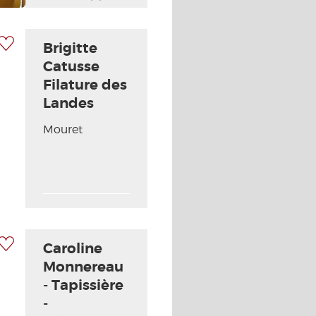
acceptés
 à ma sélection
Brigitte
Catusse
Filature des
Landes
Photo Suivante
Mouret
 à ma sélection
Caroline
Monnereau
- Tapissière
-
Photo Suivante