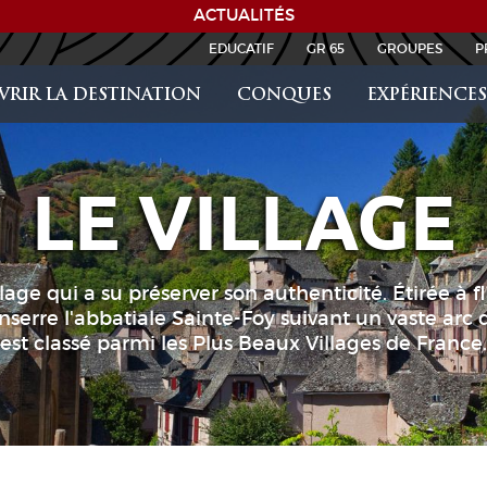
ACTUALITÉS
EDUCATIF
GR 65
GROUPES
P
RIR LA DESTINATION
CONQUES
EXPÉRIENCES
LE VILLAGE
lage qui a su préserver son authenticité. Étirée à
serre l'abbatiale Sainte-Foy suivant un vaste arc
est classé parmi les Plus Beaux Villages de France.