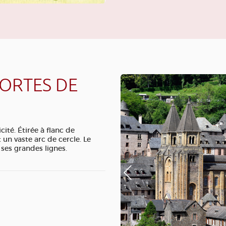
PORTES DE
ité. Étirée à flanc de
un vaste arc de cercle. Le
 ses grandes lignes.
Photo Précédente