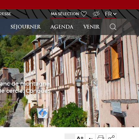
ACCÈS MALVOYANT
FR
RESSE
MA SÉLECTION
RECHERCHER
SÉJOURNER
AGENDA
VENIR
 flanc de montagne,
 de cercle. Conques