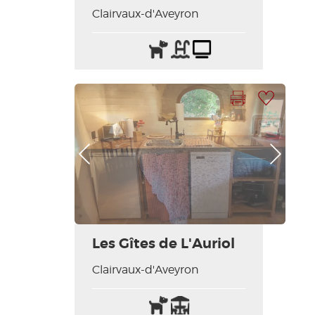
Clairvaux-d'Aveyron
Animaux
Piscine
Télévision
acceptés
Imprimer la fiche
Ajouter à ma sélection
Photo Précédente
Photo Suivante
Les Gîtes de L'Auriol
Clairvaux-d'Aveyron
Animaux
Terrasse
Lit