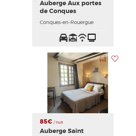
Auberge Aux portes
de Conques
Conques-en-Rouergue
Parking
Terrasse
Wifi
Télévision
/
Internet
Imprimer la fiche
Ajouter à ma sélection
Photo Précédente
Photo Suivante
85€
/ nuit
Auberge Saint