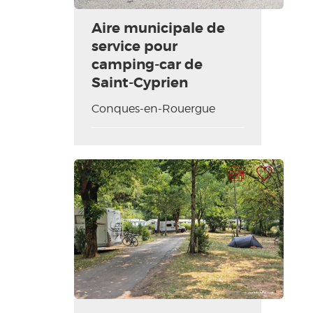
Aire municipale de
service pour
camping-car de
Saint-Cyprien
Conques-en-Rouergue
Imprimer la fiche
Ajouter à ma sélection