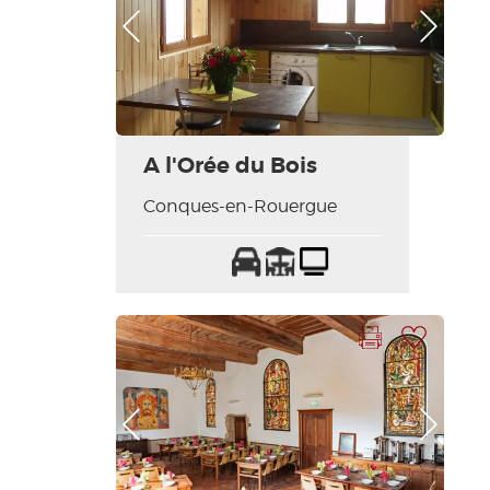
Photo Précédente
Photo Suivante
A l'Orée du Bois
Conques-en-Rouergue
Parking
Terrasse
Télévision
Imprimer la fiche
Ajouter à ma sélection
Photo Précédente
Photo Suivante