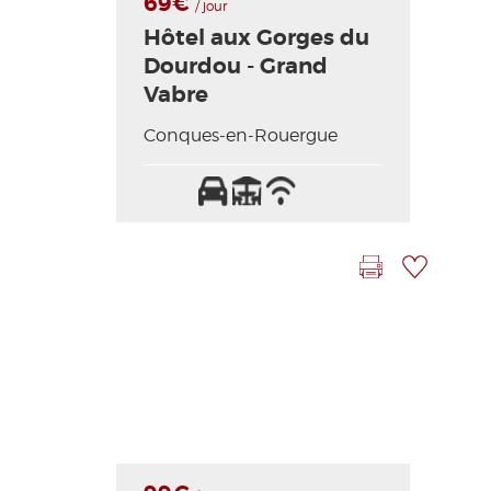
69€
/ jour
Hôtel aux Gorges du
Dourdou - Grand
Vabre
Conques-en-Rouergue
Parking
Terrasse
Wifi
Draps
Lit
/
et
bébé
Internet
linges
compris
Imprimer la fiche
Ajouter à ma sélection