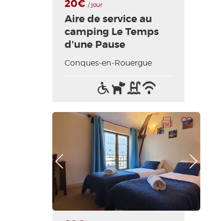
20€
/ jour
Aire de service au
camping Le Temps
d'une Pause
Conques-en-Rouergue
Accès
Animaux
Piscine
Wifi
handicapés
acceptés
/
Internet
Imprimer la fiche
Ajouter à ma sélection
Photo Précédente
Photo Suivante