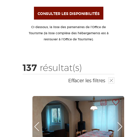
EDUCATIF
GR 65
GROUPES
PRESSE
CONSULTER LES DISPONIBILITÉS
GRANDS SITES OCCITANIE
MA SÉLECTION
Ci-dessous, la liste des partenaires de l'Office de
Tourisme (la liste complète des hébergements est à
retrouver à l'Office de Tourisme).
ACCÈS MALVOYANT
FR
137
résultat(s)
AVEYRON VIVRE VRAI
Effacer les filtres
Imprimer la fiche
Ajouter à ma sélection
Photo Précédente
Photo Suivante