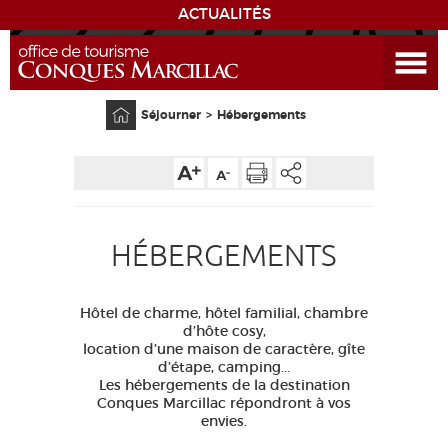
ACTUALITÉS
Ouvrir le menu
ENVIE
DE...
Accueil
Séjourner
Hébergements
DÉCOUVRIR LA DESTINATION
CONQUES
HÉBERGEMENTS
EXPÉRIENCES
SÉJOURNER
Hôtel de charme, hôtel familial, chambre
d’hôte cosy,
location d’une maison de caractère, gîte
AGENDA
d’étape, camping...
Les hébergements de la destination
Conques Marcillac répondront à vos
VENIR
envies.