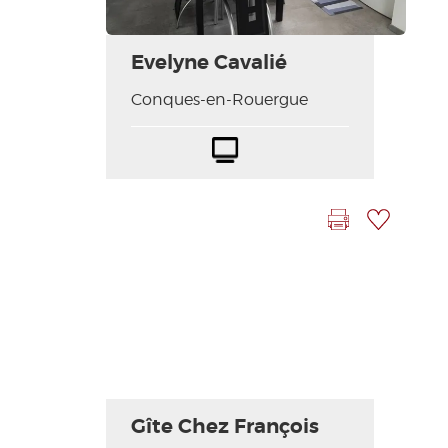
Evelyne Cavalié
Conques-en-Rouergue
Télévision
Draps
Lit
et
bébé
linges
compris
Imprimer la fiche
Ajouter à ma sélection
Gîte Chez François