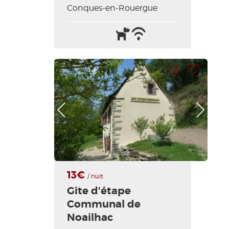
Conques-en-Rouergue
Animaux
Wifi
acceptés
/
Internet
Imprimer la fiche
Ajouter à ma sélection
Photo Précédente
Photo Suivante
13€
/ nuit
Gite d'étape
Communal de
Noailhac