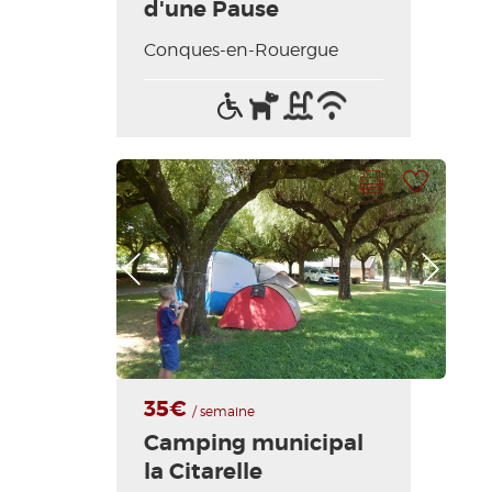
d'une Pause
Conques-en-Rouergue
Accès
Animaux
Piscine
Wifi
handicapés
acceptés
/
Internet
Imprimer la fiche
Ajouter à ma sélection
Photo Précédente
Photo Suivante
35€
/ semaine
Camping municipal
la Citarelle