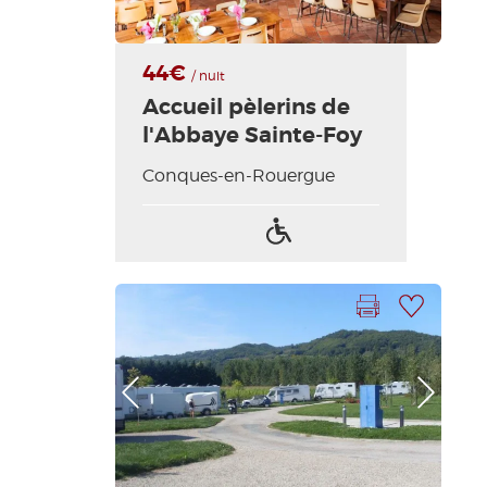
44€
/ nuit
Accueil pèlerins de
l'Abbaye Sainte-Foy
Conques-en-Rouergue
Accès
handicapés
Imprimer la fiche
Ajouter à ma sélection
Photo Précédente
Photo Suivante