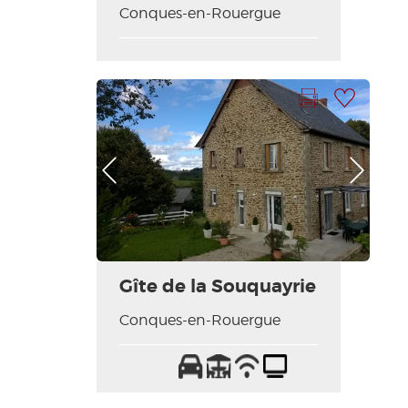
Conques-en-Rouergue
Imprimer la fiche
Ajouter à ma sélection
Photo Précédente
Photo Suivante
Gîte de la Souquayrie
Conques-en-Rouergue
Parking
Terrasse
Wifi
Télévision
/
Internet