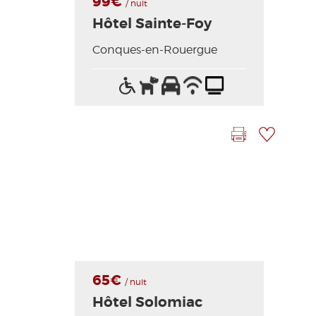
99€
/ nuit
Hôtel Sainte-Foy
Conques-en-Rouergue
Accès
Animaux
Parking
Wifi
Télévision
Lit
handicapés
acceptés
/
bébé
Internet
Imprimer la fiche
Ajouter à ma sélection
65€
/ nuit
Hôtel Solomiac