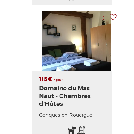
acceptés
/
Internet
Imprimer la fiche
Ajouter à ma sélection
Photo Précédente
Photo Suivante
115€
/ jour
Domaine du Mas
Naut - Chambres
d'Hôtes
Conques-en-Rouergue
Animaux
Piscine