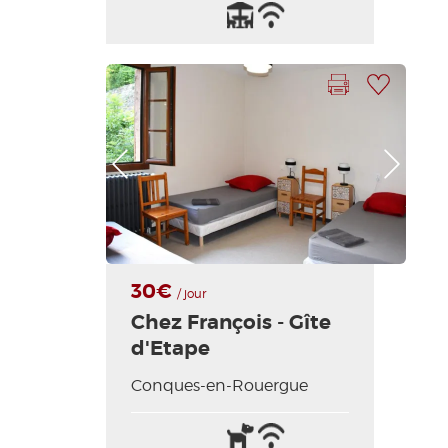
Terrasse
Wifi
/
Internet
Imprimer la fiche
Ajouter à ma sélection
Photo Précédente
Photo Suivante
30€
/ jour
Chez François - Gîte
d'Etape
Conques-en-Rouergue
Animaux
Wifi