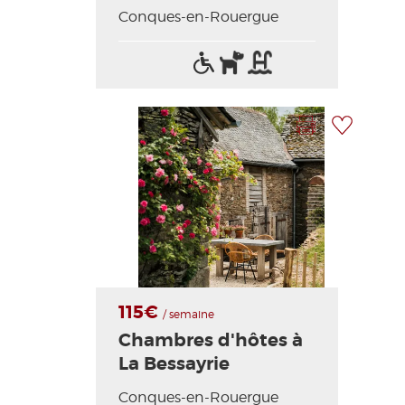
Conques-en-Rouergue
Accès
Animaux
Piscine
handicapés
acceptés
Imprimer la fiche
Ajouter à ma sélection
Photo Précédente
Photo Suivante
115€
/ semaine
Chambres d'hôtes à
La Bessayrie
Conques-en-Rouergue