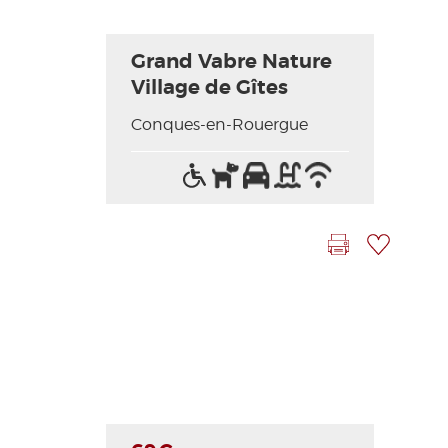
Grand Vabre Nature
Village de Gîtes
Conques-en-Rouergue
Accès
Animaux
Parking
Piscine
Wifi
handicapés
acceptés
/
Internet
Imprimer la fiche
Ajouter à ma sélection