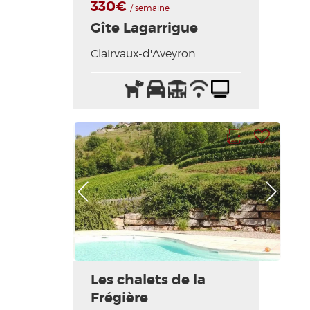
330€
/ semaine
Gîte Lagarrigue
Clairvaux-d'Aveyron
Animaux
Parking
Terrasse
Wifi
Télévision
acceptés
/
Internet
Imprimer la fiche
Ajouter à ma sélection
Photo Précédente
Photo Suivante
Les chalets de la
Frégière