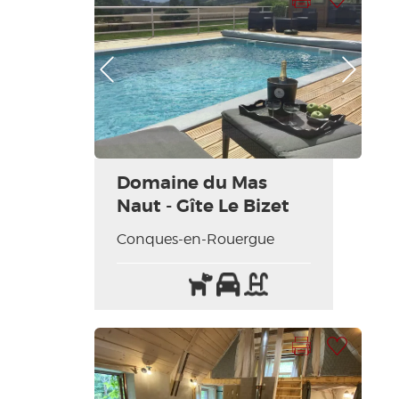
Photo Précédente
Photo Suivante
Domaine du Mas
Naut - Gîte Le Bizet
Conques-en-Rouergue
Animaux
Parking
Piscine
acceptés
Imprimer la fiche
Ajouter à ma sélection