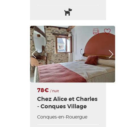
Animaux
Draps
acceptés
et
linges
compris
Imprimer la fiche
Ajouter à ma sélection
Photo Précédente
Photo Suivante
78€
/ nuit
Chez Alice et Charles
- Conques Village
Conques-en-Rouergue