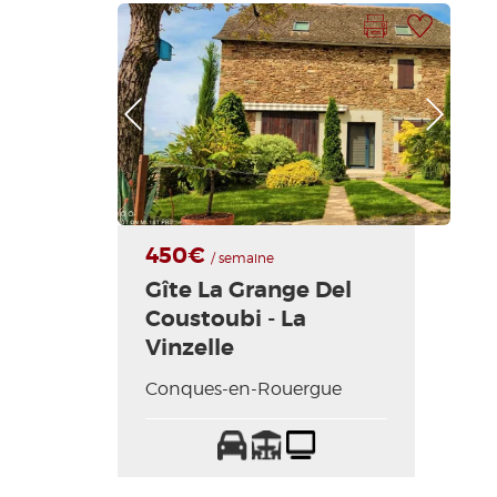
Imprimer la fiche
Ajouter à ma sélection
Photo Précédente
Photo Suivante
450€
/ semaine
Gîte La Grange Del
Coustoubi - La
Vinzelle
Conques-en-Rouergue
Parking
Terrasse
Télévision
Lit
bébé