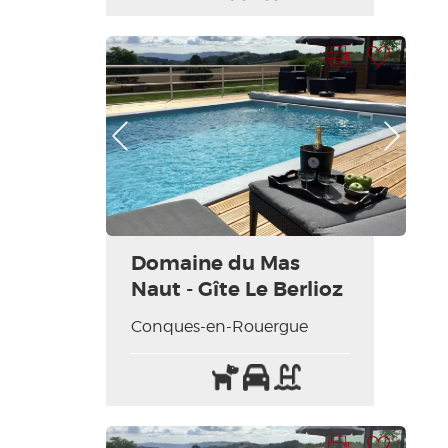
acceptés
Imprimer la fiche
Ajouter à ma sélection
Photo Précédente
Photo Suivante
Domaine du Mas
Naut - Gîte Le Berlioz
Conques-en-Rouergue
Animaux
Parking
Piscine
acceptés
Imprimer la fiche
Ajouter à ma sélection