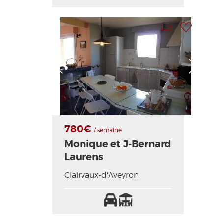
acceptés
bébé
Imprimer la fiche
Ajouter à ma sélection
Photo Précédente
Photo Suivante
780€
/ semaine
Monique et J-Bernard
Laurens
Clairvaux-d'Aveyron
Parking
Terrasse
Lit
bébé