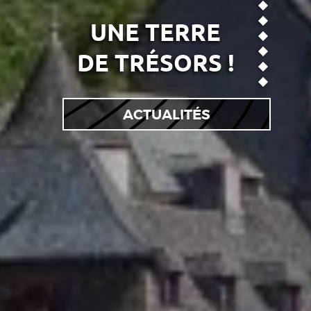
UNE TERRE
DE TRÉSORS !
ACTUALITÉS