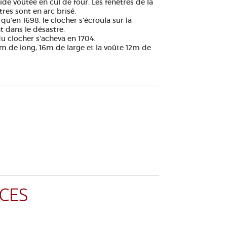
ide voûtée en cul de four. Les fenêtres de la
tres sont en arc brisé.
qu'en 1698, le clocher s'écroula sur la
 dans le désastre.
du clocher s'acheva en 1704.
4m de long, 16m de large et la voûte 12m de
CES