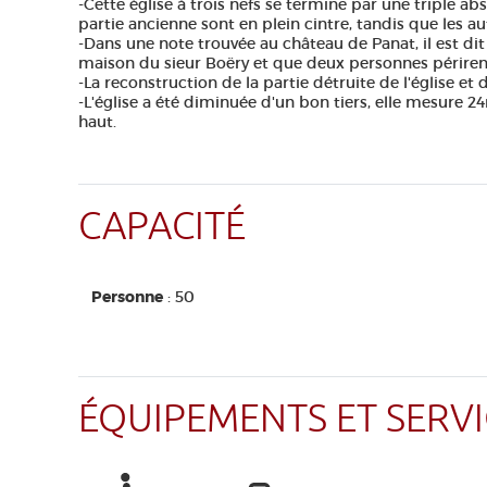
-Cette église à trois nefs se termine par une triple abs
partie ancienne sont en plein cintre, tandis que les au
-Dans une note trouvée au château de Panat, il est dit 
maison du sieur Boëry et que deux personnes périrent
-La reconstruction de la partie détruite de l'église et 
-L'église a été diminuée d'un bon tiers, elle mesure 2
haut.
CAPACITÉ
Personne
: 50
ÉQUIPEMENTS ET SERVI