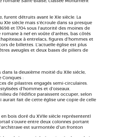
lise romane Saint-Blaise, classée Monument
 furent détruits avant le XIe siècle. La
 XIe siècle mais s'écroule dans sa presque
e 1698 et 1704 sous l'autorité des moines de
se romane à nef en voûte d'arêtes, bas côtés
, chapiteaux à entrelacs, figures d'hommes et
rs de billettes. L'actuelle église est plus
êtres aveugles et deux bases de piliers de
 dans la deuxième moitié du XIIe siécle,
e Conques :
ces de pilastres engagés semi-circulaires.
s stylisées d'hommes et d'oiseaux.
ilieu de l'édifice paraissent occuper, selon
aurait fait de cette église une copie de celle
 en bois doré du XVIIe siècle représententl
rtail s'ouvre entre deux colonnes portant
l'architrave est surmontée d'un fronton