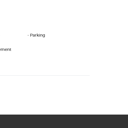
s
- Parking
lement