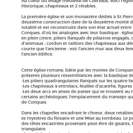
Au coeur du village médiéval de Clairvaux, voici l'ég
Historique, chapiteaux et 2 rétables.
La première église et son monastère dédiés à St Pierre,
deuxième construction date de la deuxième moitié du
totalité et est reconstruite dans son état actuel entr
Conques, d'où les analogies avec leur basilique : égli
en plein cintre, piliers flanqués de pilastres engagés
d'animaux ; cordon et tailloirs des chapiteaux aux déco
courte que l'ancienne : voir l'ancien mur aux deux fen
l'ancien édifice.
Cette église romane, bâtie par les moines de Conques
présente plusieurs ressemblances avec la basilique d
-Les piliers quadrangulaires flanqués sur les quatre fa
-Les chapiteaux à entrelacs, feuilles d'acanthe, figure
-Les deux arcs en anses de panier qui se trouvent au m
certains archéologues, l'emplacement du transept qui 
de Conques.
Dans les chapelles encadrant le choeur, deux retables
es mystères du Rosaire et une Mise au tombeau. Le po
des têtes encastrées provenant peut-être de gisants, 
triangulaire.