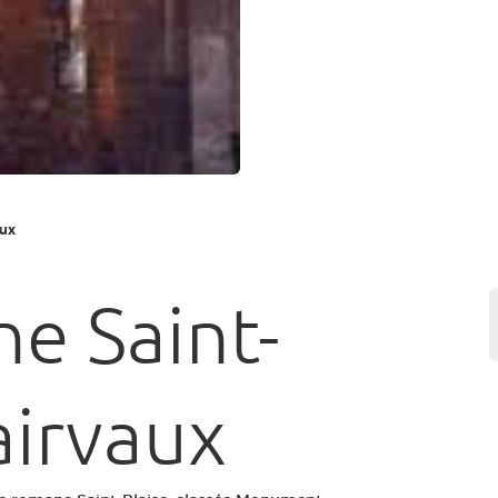
aux
ne Saint-
airvaux