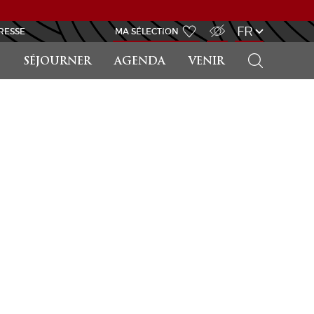
ACCÈS MALVOYANT
FR
RESSE
MA SÉLECTION
RECHERCHER
SÉJOURNER
AGENDA
VENIR