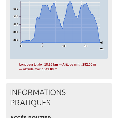
500
450
400
350
300
0
5
10
15
km
Longueur totale :
18.26 km
Altitude min. :
282.00 m
Altitude max. :
549.00 m
INFORMATIONS
PRATIQUES