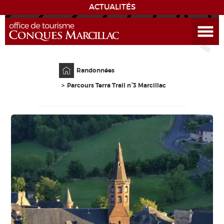
ACTUALITÉS
Ouvrir le menu
ENVIE
DE...
Accueil
DÉCOUVRIR LA DESTINATION
Randonnées
Parcours Terra Trail n°3 Marcillac
CONQUES
EXPÉRIENCES
SÉJOURNER
AGENDA
VENIR