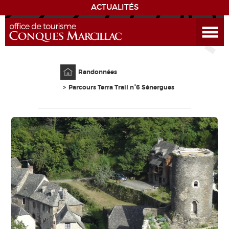
ACTUALITÉS
Ouvrir le menu
ENVIE
DE...
Accueil
DÉCOUVRIR LA DESTINATION
Randonnées
Parcours Terra Trail n°6 Sénergues
CONQUES
EXPÉRIENCES
SÉJOURNER
AGENDA
VENIR