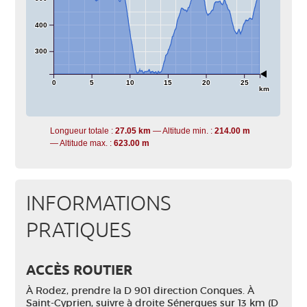
400
300
0
5
10
15
20
25
km
Longueur totale :
27.05 km
Altitude min. :
214.00 m
Altitude max. :
623.00 m
INFORMATIONS
PRATIQUES
ACCÈS ROUTIER
À Rodez, prendre la D 901 direction Conques. À
Saint-Cyprien, suivre à droite Sénergues sur 13 km (D