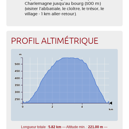
Charlemagne jusqu’au bourg (300 m)
(visiter l’abbatiale, le cloître, le trésor, le
village - 1 km aller-retour).
PROFIL ALTIMÉTRIQUE
m
500
450
400
350
300
250
0
2
4
km
Longueur totale :
5.82 km
Altitude min. :
221.00 m