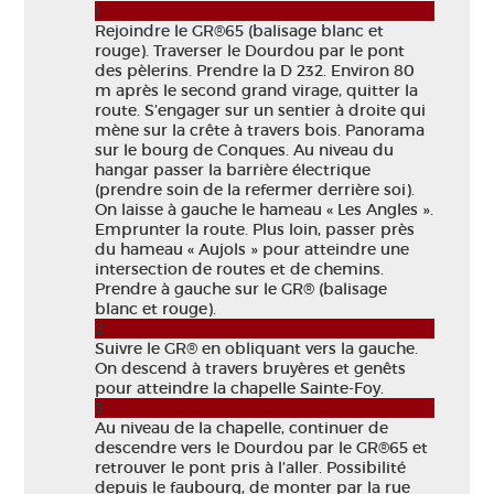
1
Rejoindre le GR®65 (balisage blanc et
rouge). Traverser le Dourdou par le pont
des pèlerins. Prendre la D 232. Environ 80
m après le second grand virage, quitter la
route. S’engager sur un sentier à droite qui
mène sur la crête à travers bois. Panorama
sur le bourg de Conques. Au niveau du
hangar passer la barrière électrique
(prendre soin de la refermer derrière soi).
On laisse à gauche le hameau « Les Angles ».
Emprunter la route. Plus loin, passer près
du hameau « Aujols » pour atteindre une
intersection de routes et de chemins.
Prendre à gauche sur le GR® (balisage
blanc et rouge).
2
Suivre le GR® en obliquant vers la gauche.
On descend à travers bruyères et genêts
pour atteindre la chapelle Sainte-Foy.
3
Au niveau de la chapelle, continuer de
descendre vers le Dourdou par le GR®65 et
retrouver le pont pris à l’aller. Possibilité
depuis le faubourg, de monter par la rue