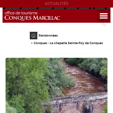
ACTUALITÉS
Ouvrir le menu
ENVIE
DE...
Accueil
DÉCOUVRIR LA DESTINATION
Randonnées
Conques - La chapelle Sainte-Foy de Conques
CONQUES
EXPÉRIENCES
SÉJOURNER
AGENDA
VENIR