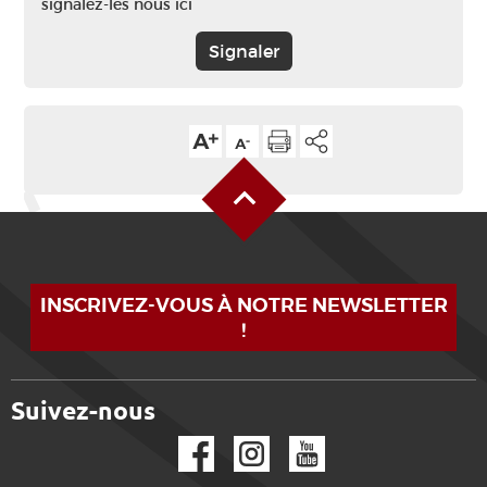
signalez-les nous ici
Signaler
Haut de page
INSCRIVEZ-VOUS À NOTRE NEWSLETTER
!
Suivez-nous
Facebook
Instagram
YouTube