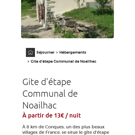
GRANDS SITES OCCITANIE
MA SÉLECTION
ACCÈS MALVOYANT
FR
Accueil
Séjourner
Hébergements
AVEYRON VIVRE VRAI
Gite d'étape Communal de Noailhac
Gite d'étape
Communal de
Noailhac
À partir de 13€ / nuit
À 8 km de Conques, un des plus beaux
villages de France, se situe le gîte d'étape