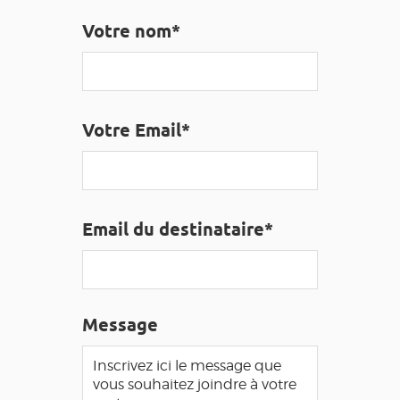
EDUCATIF
GR 65
GROUPES
PRESSE
Votre nom*
GRANDS SITES OCCITANIE
MA SÉLECTION
Votre Email*
ACCÈS MALVOYANT
FR
AVEYRON VIVRE VRAI
Email du destinataire*
Message