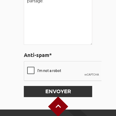
Anti-spam*
Haut de page