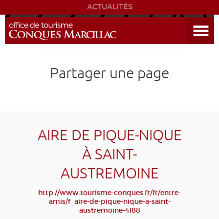
ACTUALITÉS
Ouvrir le menu
ENVIE
DE...
DÉCOUVRIR LA DESTINATION
Partager une page
CONQUES
EXPÉRIENCES
AIRE DE PIQUE-NIQUE
SÉJOURNER
À SAINT-
AUSTREMOINE
AGENDA
http://www.tourisme-conques.fr/fr/entre-
VENIR
amis/f_aire-de-pique-nique-a-saint-
austremoine-4188