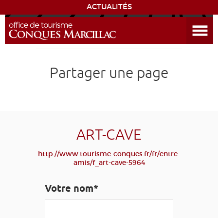
ACTUALITÉS
Ouvrir le menu
ENVIE
DE...
DÉCOUVRIR LA DESTINATION
Partager une page
CONQUES
EXPÉRIENCES
ART-CAVE
SÉJOURNER
http://www.tourisme-conques.fr/fr/entre-
amis/f_art-cave-5964
AGENDA
Votre nom*
VENIR