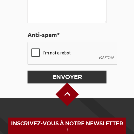
Anti-spam*
Haut de page
INSCRIVEZ-VOUS À NOTRE NEWSLETTER
!