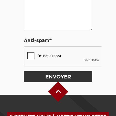
Anti-spam*
Haut de page