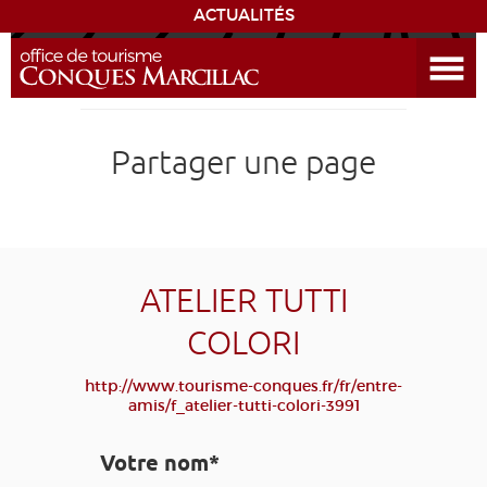
ACTUALITÉS
Ouvrir le menu
ENVIE
DE...
DÉCOUVRIR LA DESTINATION
Partager une page
CONQUES
EXPÉRIENCES
ATELIER TUTTI
SÉJOURNER
COLORI
AGENDA
http://www.tourisme-conques.fr/fr/entre-
amis/f_atelier-tutti-colori-3991
VENIR
Votre nom*