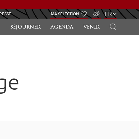
ACCÈS MALVOYANT
FR
RESSE
MA SÉLECTION
RECHERCHER
SÉJOURNER
AGENDA
VENIR
ge