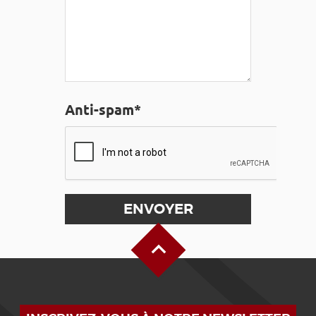
Anti-spam*
Haut de page