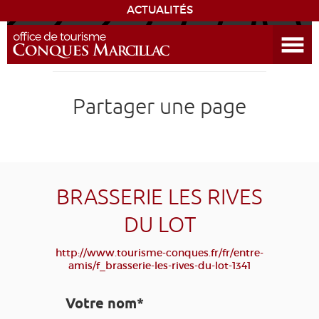
ACTUALITÉS
Ouvrir le menu
ENVIE
DE...
DÉCOUVRIR LA DESTINATION
Partager une page
CONQUES
EXPÉRIENCES
BRASSERIE LES RIVES
SÉJOURNER
DU LOT
AGENDA
http://www.tourisme-conques.fr/fr/entre-
amis/f_brasserie-les-rives-du-lot-1341
VENIR
Votre nom*