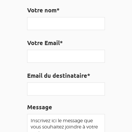
EDUCATIF
GR 65
GROUPES
PRESSE
Votre nom*
GRANDS SITES OCCITANIE
MA SÉLECTION
Votre Email*
ACCÈS MALVOYANT
FR
AVEYRON VIVRE VRAI
Email du destinataire*
Message