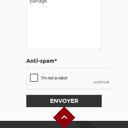
Anti-spam*
Haut de page