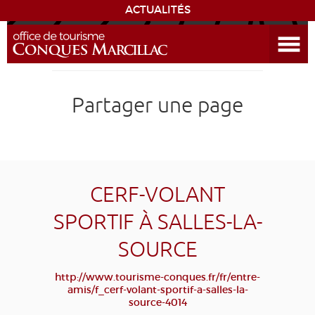
ACTUALITÉS
Ouvrir le menu
ENVIE
DE...
DÉCOUVRIR LA DESTINATION
Partager une page
CONQUES
EXPÉRIENCES
CERF-VOLANT
SÉJOURNER
SPORTIF À SALLES-LA-
SOURCE
AGENDA
http://www.tourisme-conques.fr/fr/entre-
VENIR
amis/f_cerf-volant-sportif-a-salles-la-
source-4014